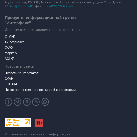
Адрес: Россия, 127006, Москва, 1-я Тверская-Ямская улица, дом 2, стр.1, тел.:
+7 (499) 250-98-40
, факс:
+7 (499) 250-97-27
Продукты информационной группы
"Интерфакс"
Информация о компаниях, товарах и людях
СПАРК
X-Compliance
СКАУТ
Маркер
АСТРА
Новости и рынки
Новости "Интерфакса"
СКАН
RUDATA
Центр раскрытия корпоративной информации
Условия использования информации