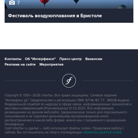
7
Фестиваль воздухоплавания в Бристоле
Контакты
Об "Интерфаксе"
Пресс-центр
Вакансии
Реклама на сайте
Мероприятия
Copyright © 1991—2026 Interfax. Все права защищены. Сетевое издание
"Интерфакс.ру". Свидетельство о регистрации СМИ ЭЛ № ФС 77 - 84928 выдано
Федеральной службой по надзору в сфере связи, информационных технологий и
массовых коммуникаций (Роскомнадзор) 21.03.2023. Вся информация,
размещенная на данном веб-сайте, предназначена только для персонального
пользования и не подлежит дальнейшему воспроизведению и/или
распространению в какой-либо форме, иначе как с письменного разрешения
Интерфакса.
Сайт Interfax.ru (далее – сайт) использует файлы cookie. Продолжая работу с
сайтом, Вы соглашаетесь на сбор и последующую
обработку файлов cookie
.