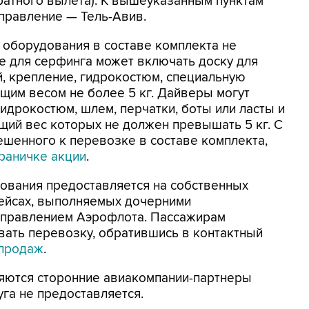
братного вылета). К вышеуказанным пунктам
правление — Тель-Авив.
 оборудования в составе комплекта не
е для серфинга может включать доску для
й, крепление, гидрокостюм, специальную
бщим весом не более 5 кг. Дайверы могут
идрокостюм, шлем, перчатки, боты или ласты и
щий вес которых не должен превышать 5 кг. С
шенного к перевозке в составе комплекта,
траничке акции
.
ования предоставляется на собственных
рейсах, выполняемых дочерними
управлением Аэрофлота. Пассажирам
вать перевозку, обратившись в контактный
продаж
.
ляются сторонние авиакомпании-партнеры
га не предоставляется.