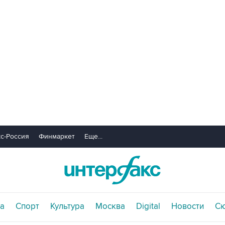
с-Россия
Финмаркет
Еще...
а
Спорт
Культура
Москва
Digital
Новости
С