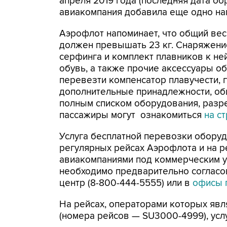
апреля 2019 года (последняя дата о
авиакомпания добавила еще одно на
Аэрофлот напоминает, что общий вес
должен превышать 23 кг. Снаряжени
серфинга и комплект плавников к не
обувь, а также прочие аксессуары о
перевезти компенсатор плавучести, г
дополнительные принадлежности, об
полным списком оборудования, разре
пассажиры могут ознакомиться
на с
Услуга бесплатной перевозки оборуд
регулярных рейсах Аэрофлота и на 
авиакомпаниями под коммерческим 
необходимо предварительно согласо
центр (8-800-444-5555) или в
офисы 
На рейсах, операторами которых яв
(номера рейсов — SU3000-4999), услу