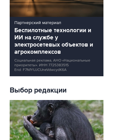
Партнерский материал
Беспилотные технологии и
ИИ на службе у
электросетевых объектов и
агрокомплексов
Социальная реклама, АНО «Национальные
приоритеты».
ИНН 7725383515
Erid: F7NfYUJCUneVdwcydK6A
Выбор редакции