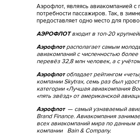
Аэрофлот, являясь авиакомпанией с 
потребности пассажиров. Так, в зим
предоставляет одно место для пров
АЭРОФЛОТ
входит в топ-20 крупней
Аэрофлот
располагает самым молод
авиакомпаний с численностью более 
перевёз 32,8 млн человек, а с учёто
Аэрофлот
обладает рейтингом «четы
компании Skytrax, семь раз был удост
категории «Лучшая авиакомпания Вос
«пять звёзд» от американской авиац
Аэрофлот
—
самый узнаваемый авиа
Brand
Finance
. Авиакомпания занима
всех авиакомпаний мира по данным 
компании
Bain
&
Company
.