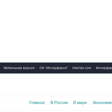
Мобильная версия
Об "Интерфаксе"
Interfax.com
Интерфак
Главное
В России
В мире
Экономик