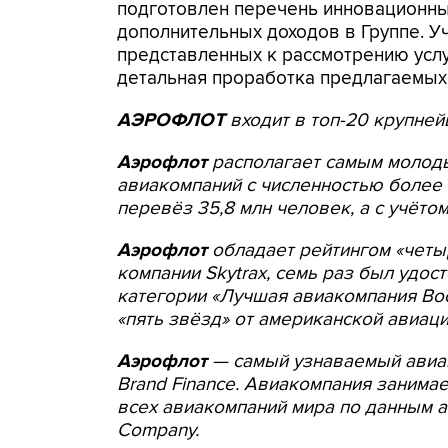
подготовлен перечень инновационн
дополнительных доходов в Группе. 
представленных к рассмотрению услу
детальная проработка предлагаемых
АЭРОФЛОТ
входит в топ-20 крупней
Аэрофлот
располагает самым молод
авиакомпаний с численностью более 
перевёз 35,8 млн человек, а с учёто
Аэрофлот
обладает рейтингом «четы
компании Skytrax, семь раз был удост
категории «Лучшая авиакомпания Вос
«пять звёзд» от американской авиац
Аэрофлот
— самый узнаваемый авиац
Brand Finance. Авиакомпания занима
всех авиакомпаний мира по данным а
Company.