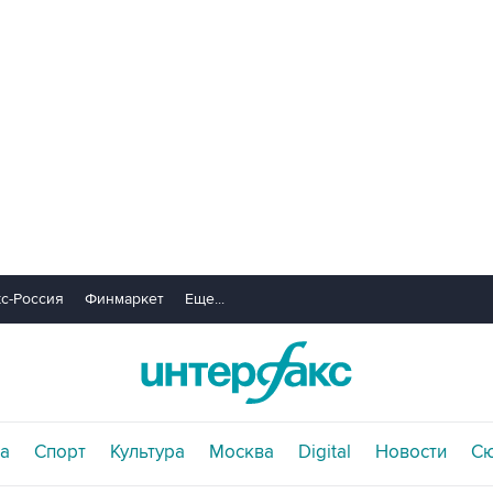
с-Россия
Финмаркет
Еще...
а
Спорт
Культура
Москва
Digital
Новости
С