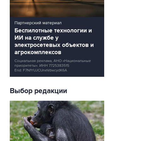
Партнерский материал
Беспилотные технологии и
ИИ на службе у
электросетевых объектов и
агрокомплексов
Социальная реклама, АНО «Национальные
приоритеты».
ИНН 7725383515
Erid: F7NfYUJCUneVdwcydK6A
Выбор редакции