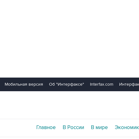
Мобильная версия
Об "Интерфаксе"
Interfax.com
Интерфак
Главное
В России
В мире
Экономик