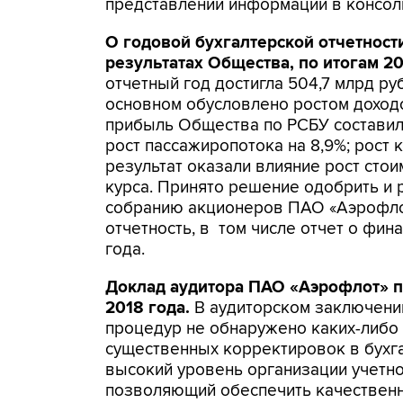
представлении информации в консол
О годовой бухгалтерской отчетност
результатах Общества, по итогам 20
отчетный год достигла 504,7 млрд руб.
основном обусловлено ростом доходо
прибыль Общества по РСБУ составила
рост пассажиропотока на 8,9%; рост 
результат оказали влияние рост сто
курса. Принято решение одобрить и
собранию акционеров ПАО «Аэрофло
отчетность, в том числе отчет о фин
года.
Доклад аудитора ПАО «Аэрофлот» по
2018 года.
В аудиторском заключении
процедур не обнаружено каких-либо
существенных корректировок в бухга
высокий уровень организации учетно
позволяющий обеспечить качественн