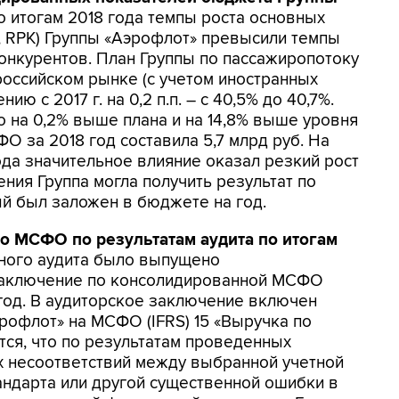
 итогам 2018 года темпы роста основных
, RPK) Группы «Аэрофлот» превысили темпы
онкурентов. План Группы по пассажиропотоку
российском рынке (с учетом иностранных
ю с 2017 г. на 0,2 п.п. – с 40,5% до 40,7%.
то на 0,2% выше плана и на 14,8% выше уровня
ФО за 2018 год составила 5,7 млрд руб. На
да значительное влияние оказал резкий рост
ения Группа могла получить результат по
ый был заложен в бюджете на год.
о МСФО по результатам аудита по итогам
ного аудита было выпущено
заключение по консолидированной МСФО
год. В аудиторское заключение включен
рофлот» на МСФО (IFRS) 15 «Выручка по
тся, что по результатам проведенных
 несоответствий между выбранной учетной
андарта или другой существенной ошибки в