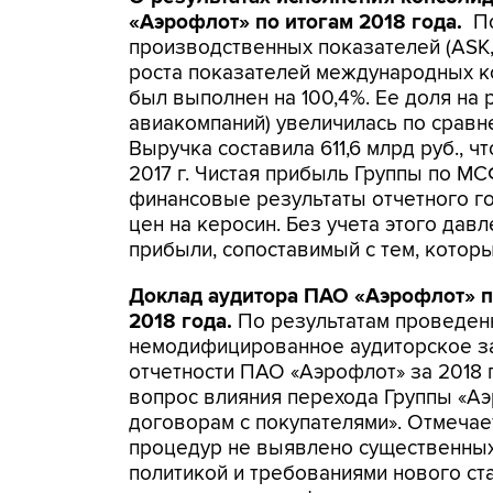
«Аэрофлот» по итогам 2018 года.
По
производственных показателей (ASK
роста показателей международных к
был выполнен на 100,4%. Ее доля на 
авиакомпаний) увеличилась по сравнени
Выручка составила 611,6 млрд руб., ч
2017 г. Чистая прибыль Группы по МС
финансовые результаты отчетного го
цен на керосин. Без учета этого давл
прибыли, сопоставимый с тем, котор
Доклад аудитора ПАО «Аэрофлот» п
2018 года.
По результатам проведен
немодифицированное аудиторское 
отчетности ПАО «Аэрофлот» за 2018 
вопрос влияния перехода Группы «Аэ
договорам с покупателями». Отмечае
процедур не выявлено существенных
политикой и требованиями нового ст