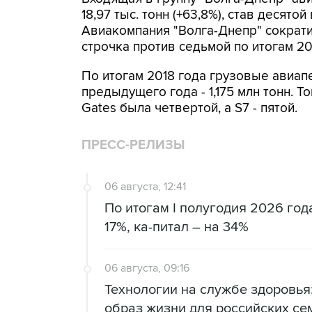
18,97 тыс. тонн (+63,8%), став десятой 
Авиакомпания "Волга-Днепр" сократила
строчка против седьмой по итогам 201
По итогам 2018 года грузовые авиап
предыдущего года - 1,175 млн тонн. 
Gates была четвертой, а S7 - пятой.
ПРЕСС-РЕЛИЗЫ
06 августа, 12:41
По итогам I полугодия 2026 го
17%, ка-питал – на 34%
06 августа, 09:16
Технологии на службе здоровь
образ жизни для российских се