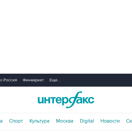
с-Россия
Финмаркет
Еще...
а
Спорт
Культура
Москва
Digital
Новости
С