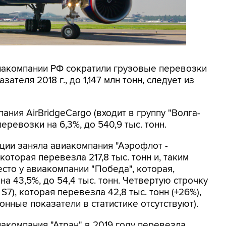
иакомпании РФ сократили грузовые перевозки
зателя 2018 г., до 1,147 млн тонн, следует из
пания AirBridgeCargo (входит в группу "Волга-
еревозки на 6,3%, до 540,9 тыс. тонн.
ации заняла авиакомпания "Аэрофлот -
, которая перевезла 217,8 тыс. тонн и, таким
есто у авиакомпании "Победа", которая,
на 43,5%, до 54,4 тыс. тонн. Четвертую строчку
S7), которая перевезла 42,8 тыс. тонн (+26%),
ионные показатели в статистике отсутствуют).
акомпания "Атран" в 2019 году перевезла