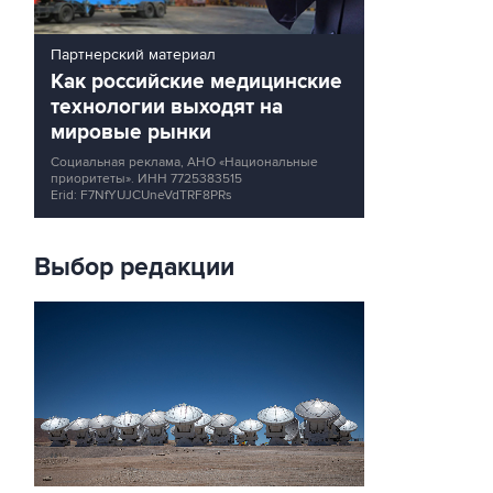
Партнерский материал
Как российские медицинские
технологии выходят на
мировые рынки
Социальная реклама, АНО «Национальные
приоритеты».
ИНН 7725383515
Erid: F7NfYUJCUneVdTRF8PRs
Выбор редакции