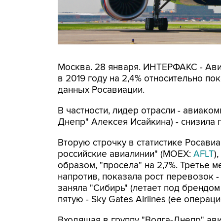
Москва. 28 января. ИНТЕРФАКС - Ав
в 2019 году на 2,4% относительно пока
данных Росавиации.
В частности, лидер отрасли - авиаком
Днепр" Алексея Исайкина) - снизила п
Вторую строчку в статистике Росави
российские авиалинии" (MOEX:
AFLT
)
образом, "просела" на 2,7%. Третье м
напротив, показала рост перевозок - 
заняла "Сибирь" (летает под брендом 
пятую - Sky Gates Airlines (ее операц
Входящая в группу "Волга-Днепр" ави