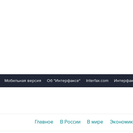
Мобильная версия
Об "Интерфаксе"
Interfax.com
Интерфак
Главное
В России
В мире
Экономик