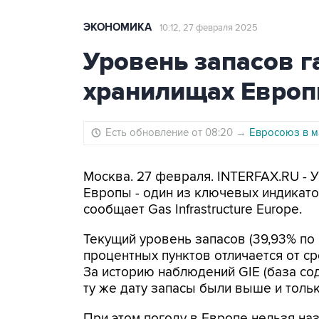
ЭКОНОМИКА
10:12, 27 февраля 2025
Уровень запасов г
хранилищах Европ
Есть обновление от 08:20
→
Евросоюз в м
Москва. 27 февраля. INTERFAX.RU - 
Европы - один из ключевых индикато
сообщает Gas Infrastructure Europe.
Текущий уровень запасов (39,93% по 
процентных пунктов отличается от ср
За историю наблюдений GIE (база сод
ту же дату запасы были выше и тольк
При этом погоду в Европе нельзя наз