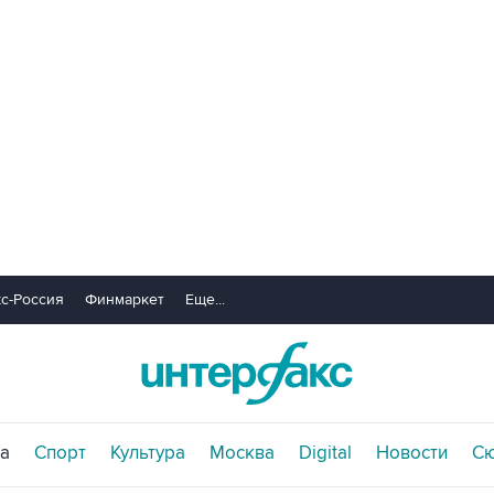
с-Россия
Финмаркет
Еще...
а
Спорт
Культура
Москва
Digital
Новости
С