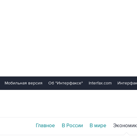
Мобильная версия
Об "Интерфаксе"
Interfax.com
Интерфак
Главное
В России
В мире
Экономик