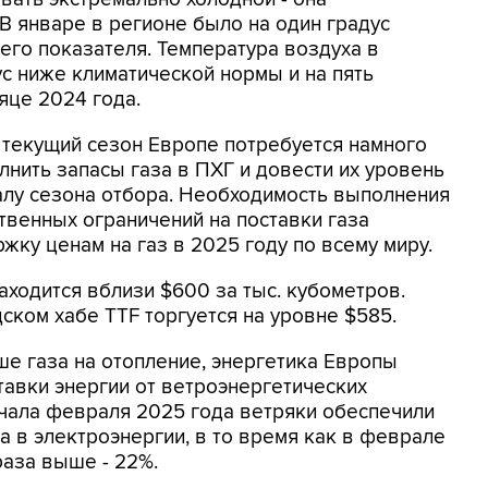
В январе в регионе было на один градус
го показателя. Температура воздуха в
с ниже климатической нормы и на пять
яце 2024 года.
в текущий сезон Европе потребуется намного
лнить запасы газа в ПХГ и довести их уровень
алу сезона отбора. Необходимость выполнения
твенных ограничений на поставки газа
ку ценам на газ в 2025 году по всему миру.
аходится вблизи $600 за тыс. кубометров.
дском хабе TTF торгуется на уровне $585.
е газа на отопление, энергетика Европы
авки энергии от ветроэнергетических
чала февраля 2025 года ветряки обеспечили
а в электроэнергии, в то время как в феврале
раза выше - 22%.