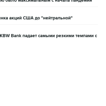
лю было максимальным с начала пандемии
нка акций США до "нейтральной"
 KBW Bank падает самыми резкими темпами с