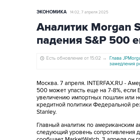
ЭКОНОМИКА
14:02, 7 апреля 2025
Аналитик Morgan S
падения S&P 500 е
Есть обновление от 15:02
→
Глава JPMorg
замедления р
Москва. 7 апреля. INTERFAX.RU - Аме
500 может упасть еще на 7-8%, если 
увеличению импортных пошлин или н
кредитной политики Федеральной ре
Stanley.
Главный аналитик по американским а
следующий уровень сопротивления дл
сообщает MarketWatch. 3 апреля он 