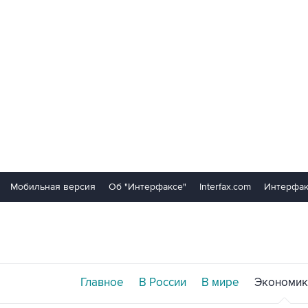
Мобильная версия
Об "Интерфаксе"
Interfax.com
Интерфак
Главное
В России
В мире
Экономик