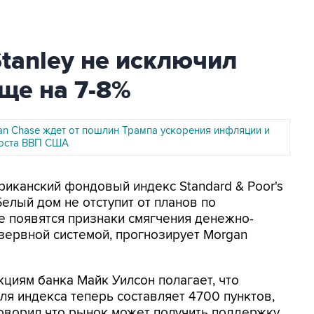
tanley не исключил
ще на 7-8%
an Chase ждет от пошлин Трампа ускорения инфляции и
оста ВВП США
риканский фондовый индекс Standard & Poor's
Белый дом не отступит от планов по
е появятся признаки смягчения денежно-
зервной системой, прогнозирует Morgan
кциям банка Майк Уилсон полагает, что
я индекса теперь составляет 4700 пунктов,
говорил что рынок может получить поддержку