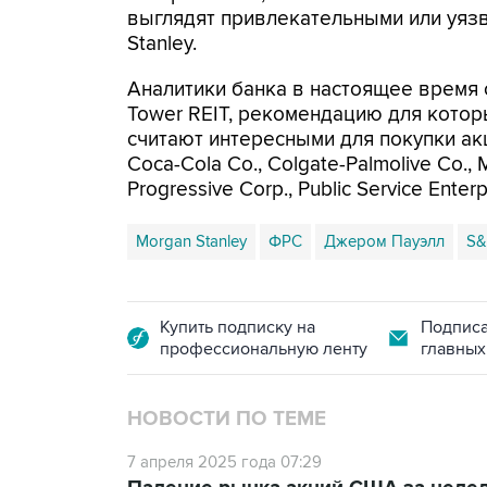
выглядят привлекательными или уязв
Stanley.
Аналитики банка в настоящее время 
Tower REIT, рекомендацию для котор
считают интересными для покупки акци
Coca-Cola Co., Colgate-Palmolive Co.,
Progressive Corp., Public Service Enter
Morgan Stanley
ФРС
Джером Пауэлл
S&
Купить подписку на
Подписа
профессиональную ленту
главных
НОВОСТИ ПО ТЕМЕ
7 апреля 2025 года 07:29