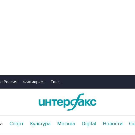
с-Россия
Финмаркет
Еще...
а
Спорт
Культура
Москва
Digital
Новости
С