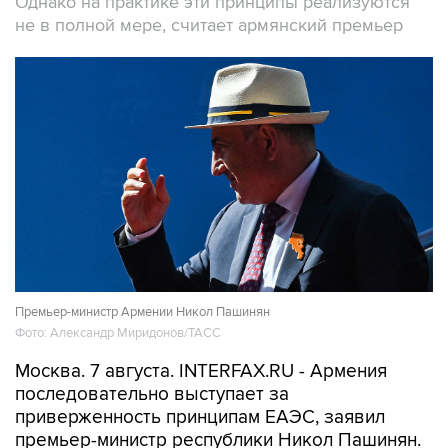
Однако на практике эти принципы реализуются
не в полной мере, считает армянский премьер
Премьер-министр Армении Никол Пашинян
Фото: Александр Миридонов/ТАСС
Москва. 7 августа. INTERFAX.RU - Армения
последовательно выступает за
приверженность принципам ЕАЭС, заявил
премьер-министр республики Никол Пашинян.