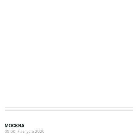
ФСБ сообщила о задержании в Приморье
подростков, готовивших теракт на объекте
Росгвардии
Беспилотные технологии и ИИ на службе у
электросетевых объектов и агрокомплексов
Социальная реклама, АНО «Национальные приоритеты».
ИНН 7725383515 Erid: F7NfYUJCUneVdwcydK6A
Аксенов сообщил о четвертом погибшем в
результате атаки ВСУ на Крым
МОСКВА
09:50, 7 августа 2026