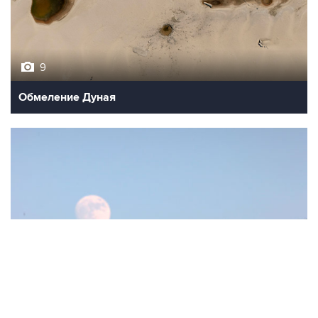
9
Обмеление Дуная
10