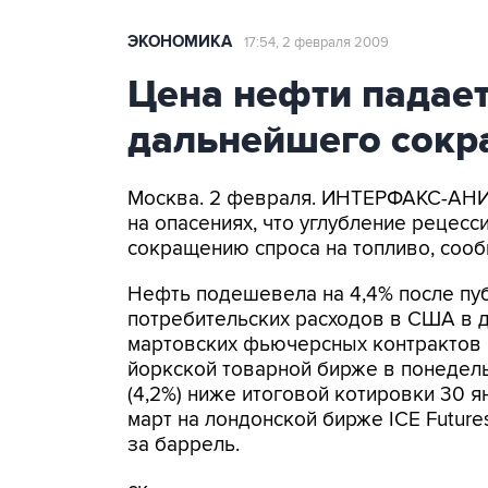
ЭКОНОМИКА
17:54, 2 февраля 2009
Цена нефти падае
дальнейшего сокр
Москва. 2 февраля. ИНТЕРФАКС-АНИ 
на опасениях, что углубление рецес
сокращению спроса на топливо, соо
Нефть подешевела на 4,4% после пу
потребительских расходов в США в 
мартовских фьючерсных контрактов н
йоркской товарной бирже в понедельн
(4,2%) ниже итоговой котировки 30 я
март на лондонской бирже ICE Futures
за баррель.