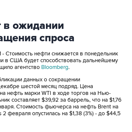
т в ожидании
ащения спроса
- Стоимость нефти снижается в понедельник
сии в США будет способствовать дальнейшему
бщило агентство
Bloomberg
.
бликации данных о сокращении
декабре шестой месяц подряд. Цена
а нефть марки WTI в ходе торгов на Нью-
ик составляет $39,92 за баррель, что на $1,76
нваря. Стоимость фьючерса на нефть Brent на
 2 февраля опустилась на $1,38 (3%) - до $44,5