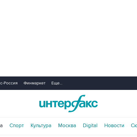
с-Россия
Финмаркет
Еще...
а
Спорт
Культура
Москва
Digital
Новости
С