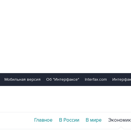
Мобильная версия
Об "Интерфаксе"
Interfax.com
Интерфак
Главное
В России
В мире
Экономик