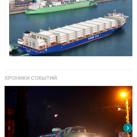
ХРОНИКИ СОБЫТИЙ
❮
❯