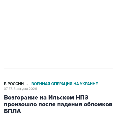
Беспилотные технологии и ИИ на службе у
электросетевых объектов и агрокомплексов
Социальная реклама, АНО «Национальные приоритеты».
ИНН 7725383515 Erid: F7NfYUJCUneVdwcydK6A
Кабмин РФ разрешил до 1 июля 2027 года
импорт, выпуск и обращение бензина Евро 2,
Евро 3, Евро 4
В РОССИИ
ВОЕННАЯ ОПЕРАЦИЯ НА УКРАИНЕ
→
07:37, 8 августа 2026
Возгорание на Ильском НПЗ
произошло после падения обломков
БПЛА