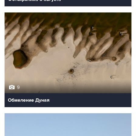
9
Обмеление Дуная