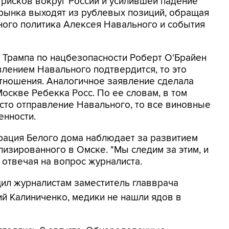
 рисков вокруг России и усилившей падение
 рынка выходят из рублевых позиций, обращая
ного политика Алексея Навального и события
Трампа по нацбезопасности Роберт О'Брайен
влением Навального подтвердится, то это
тношения. Аналогичное заявление сделала
оскве Ребекка Росс. По ее словам, в том
есто отправление Навального, то все виновные
енности.
трация Белого дома наблюдает за развитием
лизированного в Омске. "Мы следим за этим, и
, отвечая на вопрос журналиста.
щил журналистам заместитель главврача
й Калиниченко, медики не нашли ядов в