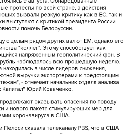
стоялись 9 августа. Обнародованные
е протесты по всей стране, а действия
ующих вызвали резкую критику как в ЕС, так и
ки выступают с критикой президента России
овности помочь Белоруссии.
цу с целым рядом других валют EM, однако его
нства "коллег". Этому способствует как
яющийся напряженным геополитический фон. В
а рубль наблюдалось всю прошедшую неделю,
а находилась в числе лидеров снижения,
лютной выручки экспортерами к предстоящим
ежам", - отмечает начальник отдела анализа
 Капитал" Юрий Кравченко.
 продолжают оказывать опасения по поводу
и и нового пакета стимулирующих мер для
емии коронавируса в США.
 Пелоси сказала телеканалу PBS, что в США