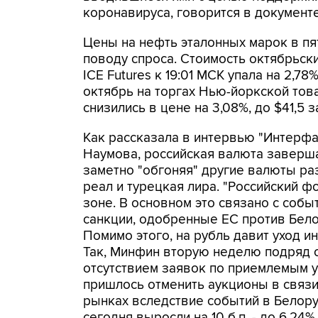
коронавируса, говорится в документе
Цены на нефть эталонных марок в пя
поводу спроса. Стоимость октябрьск
ICE Futures к 19:01 МСК упала на 2,7
октябрь на торгах Нью-йоркской тов
снизились в цене на 3,08%, до $41,5 з
Как рассказала в интервью "Интерфа
Наумова, российская валюта заверш
заметно "обгоняя" другие валюты ра
реал и турецкая лира. "Российский 
зоне. В основном это связано с собы
санкции, одобренные ЕС против Белор
Помимо этого, на рубль давит уход и
Так, Минфин вторую неделю подряд ос
отсутствием заявок по приемлемым ур
пришлось отменить аукционы в связ
рынках вследствие событий в Белору
сегодня выросли на 10 б.п. - до 6,24