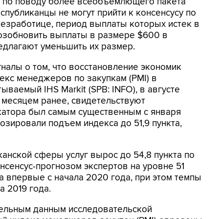
 по поводу более всеобъемлющего пакета
спубликанцы не могут прийти к консенсусу по
езработице, период выплаты которых истек в
озобновить выплаты в размере $600 в
едлагают уменьшить их размер.
налы о том, что восстановление экономик
екс менеджеров по закупкам (PMI) в
аемый IHS Markit (SPB: INFO), в августе
та месяцем ранее, свидетельствуют
катора был самым существенным с января
озировали подъем индекса до 51,9 пункта,
анской сферы услуг вырос до 54,8 пункта по
нсенсус-прогнозом экспертов на уровне 51
а впервые с начала 2020 года, при этом темпы
 2019 года.
тельным данным исследовательской