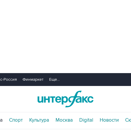
с-Россия
Финмаркет
Еще...
а
Спорт
Культура
Москва
Digital
Новости
С