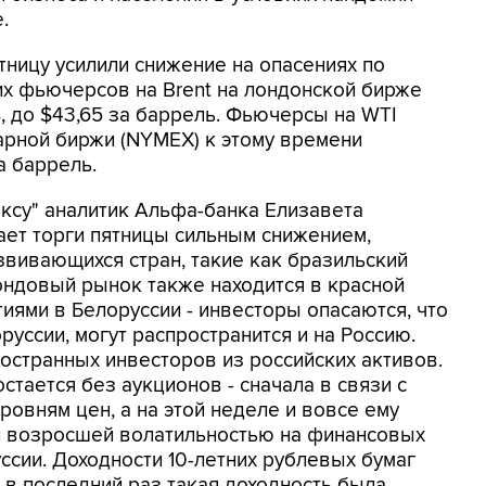
.
тницу усилили снижение на опасениях по
их фьючерсов на Brent на лондонской бирже
8%, до $43,65 за баррель. Фьючерсы на WTI
арной биржи (NYMEX) к этому времени
а баррель.
ксу" аналитик Альфа-банка Елизавета
ает торги пятницы сильным снижением,
звивающихся стран, такие как бразильский
фондовый рынок также находится в красной
тиями в Белоруссии - инвесторы опасаются, что
уссии, могут распространится и на Россию.
ностранных инвесторов из российских активов.
тается без аукционов - сначала в связи с
овням цен, а на этой неделе и вовсе ему
и возросшей волатильностью на финансовых
ссии. Доходности 10-летних рублевых бумаг
%, в последний раз такая доходность была