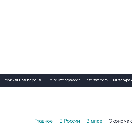
Мобильная версия
Об "Интерфаксе"
Interfax.com
Интерфак
Главное
В России
В мире
Экономик