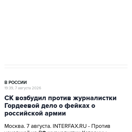
Беспилотные технологии и ИИ на службе у
электросетевых объектов и агрокомплексов
Социальная реклама, АНО «Национальные приоритеты».
ИНН 7725383515 Erid: F7NfYUJCUneVdwcydK6A
Аксенов сообщил о четвертом погибшем в
результате атаки ВСУ на Крым
В РОССИИ
19:39, 7 августа 2026
СК возбудил против журналистки
Гордеевой дело о фейках о
российской армии
Москва. 7 августа. INTERFAX.RU - Против