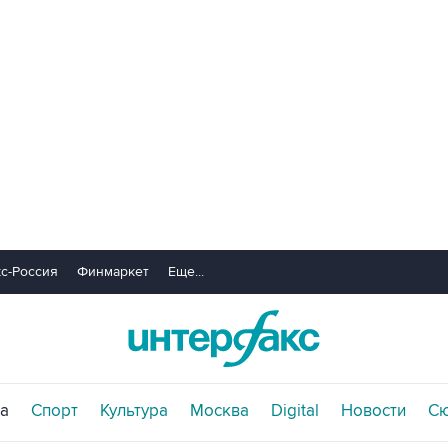
с-Россия
Финмаркет
Еще...
а
Спорт
Культура
Москва
Digital
Новости
С