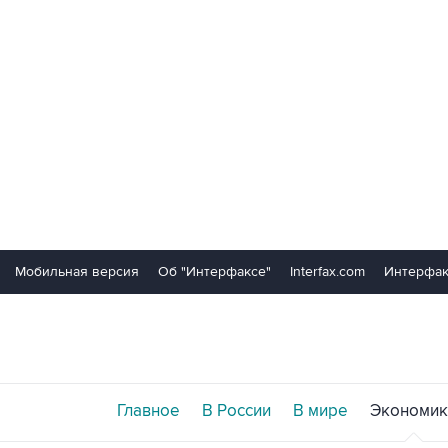
Мобильная версия
Об "Интерфаксе"
Interfax.com
Интерфак
Главное
В России
В мире
Экономик