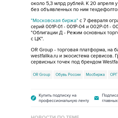
около 5,3 млрд рублей. К 20 апреля 
без объявленных по ним техдефолто
"Московская биржа"
с 7 февраля огр
серий 001P-01 - 001P-04 и 002P-01 -
"Облигации Д - Режим основных торго
с ЦК".
OR Group - торговая платформа, на 
westfalika.ru и экосистема сервисов.
сервисных точек под брендом Westfal
OR Group
Обувь России
Мосбиржа
ОРГ
Купить подписку на
Подписа
профессиональную ленту
главных
НОВОСТИ ПО ТЕМЕ