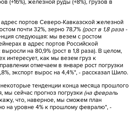
в (+16%), железной руды (+8%), грузов в
 адрес портов Северо-Кавказской железной
остом почти 32%, зерно 78,7%
(рост в 1,8 раза -
денция следующая: мы везем с ростом
тейнерах в адрес портов Российской
ыросли на 80,9% (рост в 1,8 раза). В целом,
ех интересует, как мы везем груз к
аправлении отмечаем в январе рост погрузки
,8%, экспорт вырос на 4,4%", - рассказал Шило.
, некоторые тенденции конца месяца прошлого
, мы сейчас прогноз погрузки
(на февраль
ажу, что, наверное, мы сможем план
о на уровне 4% к прошлому февралю", -