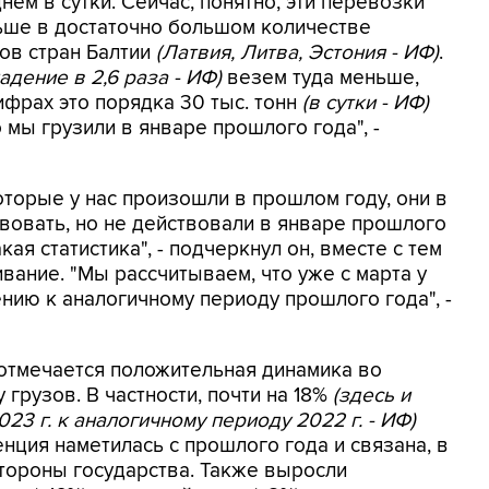
нем в сутки. Сейчас, понятно, эти перевозки
ньше в достаточно большом количестве
тов стран Балтии
(Латвия, Литва, Эстония - ИФ)
.
падение в 2,6 раза - ИФ)
везем туда меньше,
ифрах это порядка 30 тыс. тонн
(в сутки - ИФ)
 мы грузили в январе прошлого года", -
которые у нас произошли в прошлом году, они в
вовать, но не действовали в январе прошлого
кая статистика", - подчеркнул он, вместе с тем
вание. "Мы рассчитываем, что уже с марта у
нию к аналогичному периоду прошлого года", -
отмечается положительная динамика во
грузов. В частности, почти на 18%
(здесь и
23 г. к аналогичному периоду 2022 г. - ИФ)
нция наметилась с прошлого года и связана, в
стороны государства. Также выросли