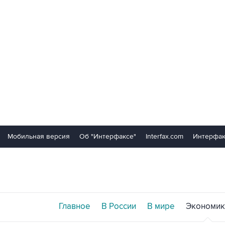
Мобильная версия
Об "Интерфаксе"
Interfax.com
Интерфак
Главное
В России
В мире
Экономик