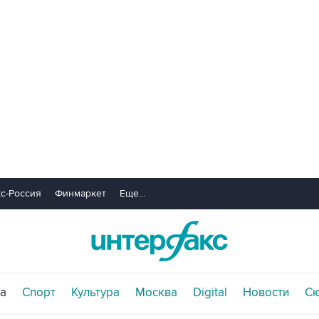
с-Россия
Финмаркет
Еще...
а
Спорт
Культура
Москва
Digital
Новости
С