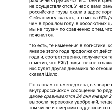
различных грузов 45 тыс. тонн в сред
не осуществляются. У нас с вами ра
российские грузы ехали в адрес пор
Сейчас могу сказать, что мы на 61%
(
чем в прошлом году, в абсолютных ц
мы не грузим по сравнению с тем, что
пояснил он.
"То есть, те изменения в логистике, 
январе этого года продолжают дейст
года и, соответственно, получается та
отметив, что РЖД видят некое сглажи
нас будет другая динамика по отноше
сказал Шило.
По словам топ-менеджера, в январе 
внутрироссийском сообщении по ряду 
далее сравниваются 24 дня января 20
выросли перевозки удобрений, тенде
том числе и с мерами поддержки со 