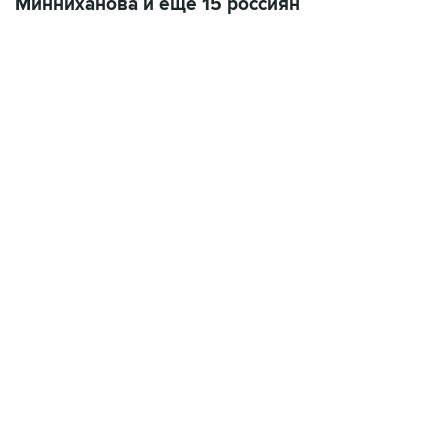
Минниханова и еще 15 россиян
06:42, 8 августа 2026
написал