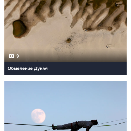
9
Обмеление Дуная