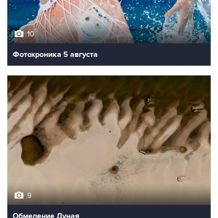
10
Фотохроника 5 августа
9
Обмеление Дуная