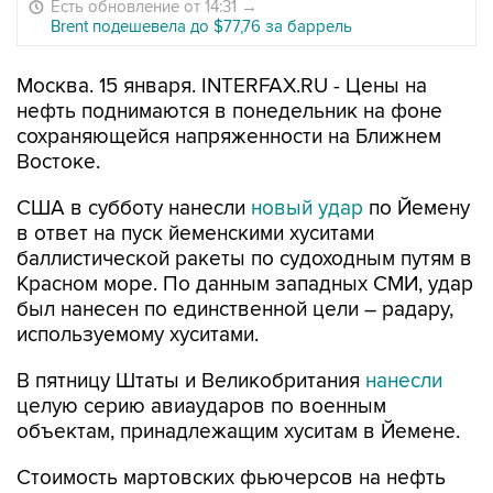
Есть обновление от 14:31
→
Brent подешевела до $77,76 за баррель
Москва. 15 января. INTERFAX.RU - Цены на
нефть поднимаются в понедельник на фоне
сохраняющейся напряженности на Ближнем
Востоке.
США в субботу нанесли
новый удар
по Йемену
в ответ на пуск йеменскими хуситами
баллистической ракеты по судоходным путям в
Красном море. По данным западных СМИ, удар
был нанесен по единственной цели – радару,
используемому хуситами.
В пятницу Штаты и Великобритания
нанесли
целую серию авиаударов по военным
объектам, принадлежащим хуситам в Йемене.
Стоимость мартовских фьючерсов на нефть