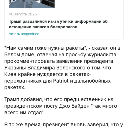
06 августа 2026
Трамп разозлился из-за утечки информации об
истощении запасов боеприпасов
Читать подробнее
"Нам самим тоже нужны ракеты", - сказал он в
Белом доме, отвечая на просьбу журналиста
прокомментировать заявления президента
Украины Владимира Зеленского о том, что
Киев крайне нуждается в ракетах-
перехватчиках для Patriot и дальнобойных
ракетах.
Трамп добавил, что его предшественник на
президентском посту Джо Байден "так много
всего им отдал".
В то же время, президент вновь заверил, что у
США в арсеналах еще достаточно
боеприпасов. "У нас все нормально, у нас есть