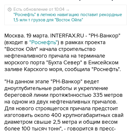
Есть обновление от 10:04
→
"Роснефть" в летнюю навигацию поставит рекордные
1,5 млн т грузов для "Восток Ойла"
Москва. 19 марта. INTERFAX.RU - "РН-Ванкор"
(входит в
"Роснефть"
) в рамках проекта
"Восток Ойл" начала строительство
нефтеналивного причала на терминале
морского порта "Бухта Север" в Енисейском
заливе Карского моря, сообщила "Роснефть".
"На данном этапе "РН-Ванкор" ведет
дноуглубительные работы и укрепление
береговой линии протяжtнностью 335 метров
на одном из двух нефтеналивных причалов.
Для нового строящегося причала предстоит
изготовить около 400 крупногабаритных свай
диаметром свыше 2,5 метра и общим весом
более 100 тысяч тонн", - говорится в пресс-