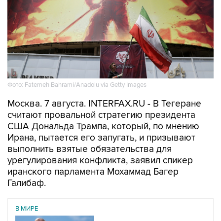
Фото: Fatemeh Bahrami/Anadolu via Getty Images
Москва. 7 августа. INTERFAX.RU - В Тегеране
считают провальной стратегию президента
США Дональда Трампа, который, по мнению
Ирана, пытается его запугать, и призывают
выполнить взятые обязательства для
урегулирования конфликта, заявил спикер
иранского парламента Мохаммад Багер
Галибаф.
В МИРЕ