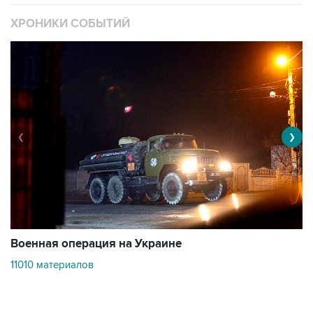
ХРОНИКИ СОБЫТИЙ
❮
❯
Военная операция на Украине
О
11010 материалов
3