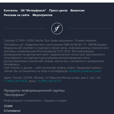
Контакты
Об "Интерфаксе"
Пресс-центр
Вакансии
Реклама на сайте
Мероприятия
Copyright © 1991—2026 Interfax. Все права защищены. Сетевое издание
"Интерфакс.ру". Свидетельство о регистрации СМИ ЭЛ № ФС 77 - 84928 выдано
Федеральной службой по надзору в сфере связи, информационных технологий и
массовых коммуникаций (Роскомнадзор) 21.03.2023. Вся информация,
размещенная на данном веб-сайте, предназначена только для персонального
пользования и не подлежит дальнейшему воспроизведению и/или
распространению в какой-либо форме, иначе как с письменного разрешения
Интерфакса.
Сайт Interfax.ru (далее – сайт) использует файлы cookie. Продолжая работу с
сайтом, Вы соглашаетесь на сбор и последующую
обработку файлов cookie
.
Адрес: Россия, 127006, Москва, 1-я Тверская-Ямская улица, дом 2, стр.1, тел.:
+7 (499) 250-98-40
, факс:
+7 (499) 250-97-27
Продукты информационной группы
"Интерфакс"
Информация о компаниях, товарах и людях
СПАРК
X-Compliance