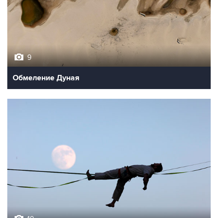
9
Обмеление Дуная