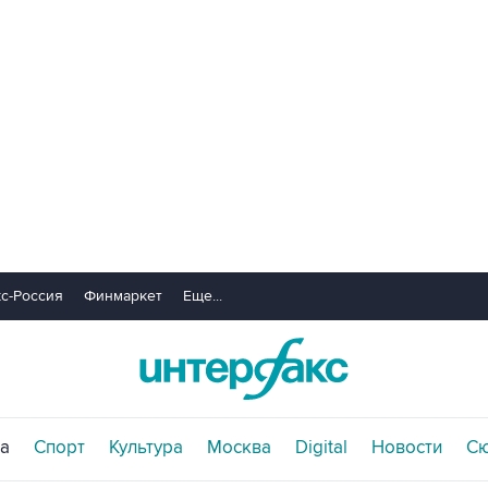
с-Россия
Финмаркет
Еще...
а
Спорт
Культура
Москва
Digital
Новости
С