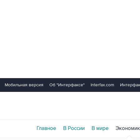
Мобильная версия
Об "Интерфаксе"
Interfax.com
Интерфак
Главное
В России
В мире
Экономик