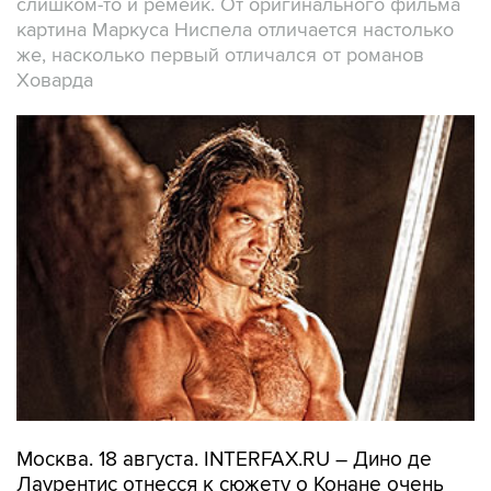
слишком-то и ремейк. От оригинального фильма
картина Маркуса Ниспела отличается настолько
же, насколько первый отличался от романов
Ховарда
Москва. 18 августа. INTERFAX.RU – Дино де
Лаурентис отнесся к сюжету о Конане очень