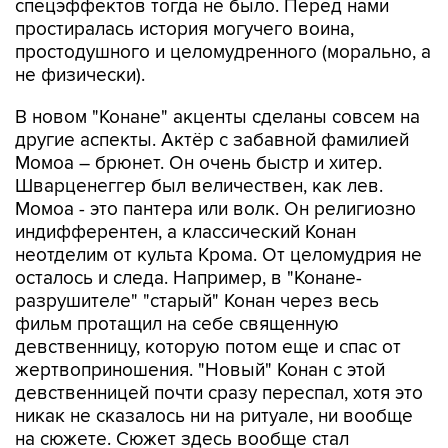
спецэффектов тогда не было. Перед нами
простиралась история могучего воина,
простодушного и целомудренного (морально, а
не физически).
В новом "Конане" акценты сделаны совсем на
другие аспекты. Актёр с забавной фамилией
Момоа – брюнет. Он очень быстр и хитер.
Шварценеггер был величествен, как лев.
Момоа - это пантера или волк. Он религиозно
индифферентен, а классический Конан
неотделим от культа Крома. От целомудрия не
осталось и следа. Например, в "Конане-
разрушителе" "старый" Конан через весь
фильм протащил на себе священную
девственницу, которую потом еще и спас от
жертвоприношения. "Новый" Конан с этой
девственницей почти сразу переспал, хотя это
никак не сказалось ни на ритуале, ни вообще
на сюжете. Сюжет здесь вообще стал