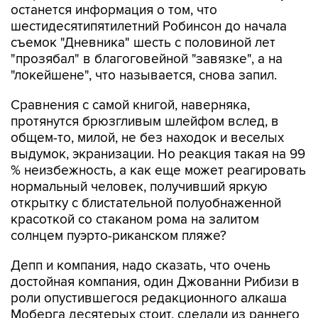
останется информация о том, что
шестидесятипятилетний Робинсон до начала
съемок "Дневника" шесть с половиной лет
"прозябал" в благоговейной "завязке", а на
"локейшене", что называется, снова запил.
Сравнения с самой книгой, наверняка,
протянутся брюзгливым шлейфом вслед, в
общем-то, милой, не без находок и веселых
выдумок, экранизации. Но реакция такая на 99
% неизбежность, а как еще может реагировать
нормальный человек, получивший яркую
открытку с блистательной полуобнаженной
красоткой со стаканом рома на залитом
солнцем пуэрто-риканском пляже?
Депп и компания, надо сказать, что очень
достойная компания, один Джованни Рибизи в
роли опустившегося редакционного алкаша
Моберга десятерых стоит, сделали из раннего