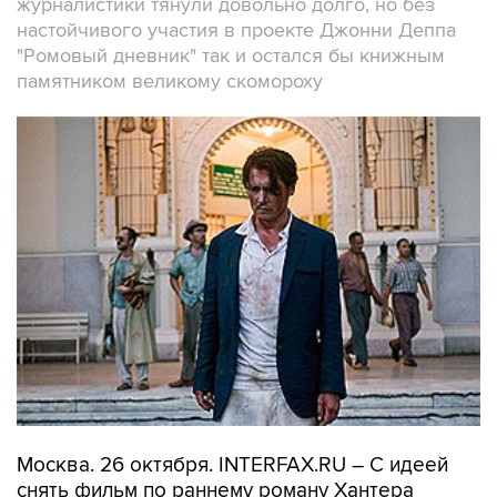
журналистики тянули довольно долго, но без
настойчивого участия в проекте Джонни Деппа
"Ромовый дневник" так и остался бы книжным
памятником великому скомороху
Москва. 26 октября. INTERFAX.RU – С идеей
снять фильм по раннему роману Хантера