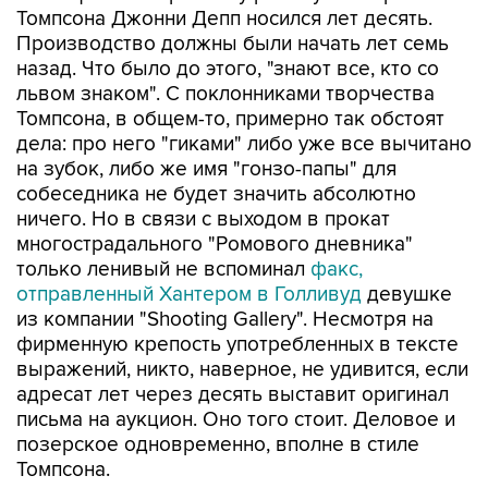
Томпсона Джонни Депп носился лет десять.
Производство должны были начать лет семь
назад. Что было до этого, "знают все, кто со
львом знаком". С поклонниками творчества
Томпсона, в общем-то, примерно так обстоят
дела: про него "гиками" либо уже все вычитано
на зубок, либо же имя "гонзо-папы" для
собеседника не будет значить абсолютно
ничего. Но в связи с выходом в прокат
многострадального "Ромового дневника"
только ленивый не вспоминал
факс,
отправленный Хантером в Голливуд
девушке
из компании "Shooting Gallery". Несмотря на
фирменную крепость употребленных в тексте
выражений, никто, наверное, не удивится, если
адресат лет через десять выставит оригинал
письма на аукцион. Оно того стоит. Деловое и
позерское одновременно, вполне в стиле
Томпсона.