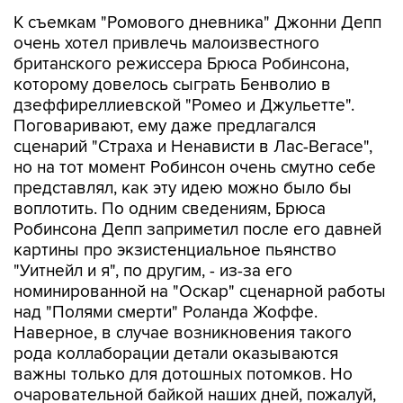
К съемкам "Ромового дневника" Джонни Депп
очень хотел привлечь малоизвестного
британского режиссера Брюса Робинсона,
которому довелось сыграть Бенволио в
дзеффиреллиевской "Ромео и Джульетте".
Поговаривают, ему даже предлагался
сценарий "Страха и Ненависти в Лас-Вегасе",
но на тот момент Робинсон очень смутно себе
представлял, как эту идею можно было бы
воплотить. По одним сведениям, Брюса
Робинсона Депп заприметил после его давней
картины про экзистенциальное пьянство
"Уитнейл и я", по другим, - из-за его
номинированной на "Оскар" сценарной работы
над "Полями смерти" Роланда Жоффе.
Наверное, в случае возникновения такого
рода коллаборации детали оказываются
важны только для дотошных потомков. Но
очаровательной байкой наших дней, пожалуй,