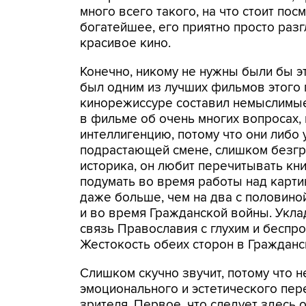
много всего такого, на что стоит пос
богатейшее, его приятно просто раз
красивое кино.
Конечно, никому не нужны были бы эт
был одним из лучших фильмов этого 
кинорежиссуре составил немыслимые 
в фильме об очень многих вопросах,
интеллигенцию, потому что они либо у
подрастающей смене, слишком безгр
историка, он любит перечитывать книг
подумать во время работы над картин
даже больше, чем на два с половино
и во время Гражданской войны. Укла
связь Православия с глухим и беспр
Жестокость обеих сторон в Гражданс
Слишком скучно звучит, потому что н
эмоционального и эстетического пер
зрителя. Первое, что следует здесь о