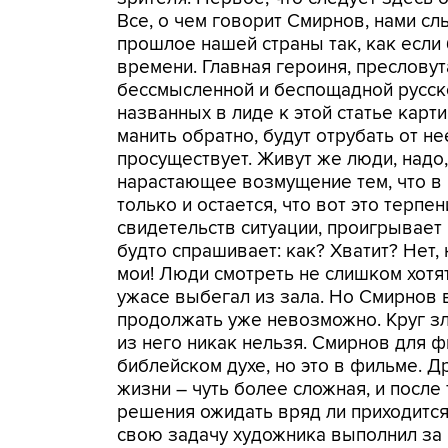
Все, о чем говорит Смирнов, нами сл
прошлое нашей страны так, как есл
времени. Главная героиня, пресловут
бессмысленной и беспощадной русско
названных в лиде к этой статье карти
манить обратно, будут отрубать от не
просуществует. Живут же люди, надо, 
нарастающее возмущение тем, что в
только и остается, что вот это терп
свидетельств ситуации, проигрывает 
будто спрашивает: как? Хватит? Нет, н
мои! Люди смотреть не слишком хотят
ужасе выбегал из зала. Но Смирнов 
продолжать уже невозможно. Круг зл
из него никак нельзя. Смирнов для
библейском духе, но это в фильме. Д
жизни – чуть более сложная, и после 
решения ожидать вряд ли приходится
свою задачу художника выполнил за 