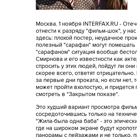
Москва. 1 ноября INTERFAX.RU - Оте
отнести к разряду "фильм-шок", у на
здесь: плохой постер, неудачное про
полезный "сарафан" могут помешать э
"сарафаном" ситуация вообще бесто
Смирнова и его известности как акте
спросить у этих людей, пойдут ли они
скорее всего, ответят отрицательно.
за первые дни проката, но если нет,
может пройти вхолостую, и придется 
смотреть в "Закрытом показе".
Это худший вариант просмотра фильм
сосредоточившись только на техниче
"Жила-была одна баба" - это эпическ
где на широком экране будут кропо
панорамы с пейзажами и не только,