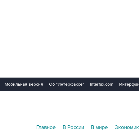
Мобильная версия
Об "Интерфаксе"
Interfax.com
Интерфак
Главное
В России
В мире
Экономик