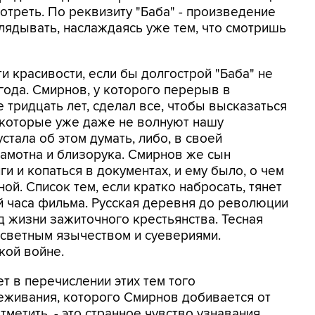
мотреть. По реквизиту "Баба" - произведение
глядывать, наслаждаясь уже тем, что смотришь
и красивости, если бы долгострой "Баба" не
года. Смирнов, у которого перерыв в
тридцать лет, сделал все, чтобы высказаться
 которые уже даже не волнуют нашу
стала об этом думать, либо, в своей
амотна и близорука. Смирнов же сын
и и копаться в документах, и ему было, о чем
ой. Список тем, если кратко набросать, тянет
й часа фильма. Русская деревня до революции
д жизни зажиточного крестьянства. Тесная
осветным язычеством и суевериями.
кой войне.
ет в перечислении этих тем того
еживания, которого Смирнов добивается от
тметить, - это странное чувство узнавания.