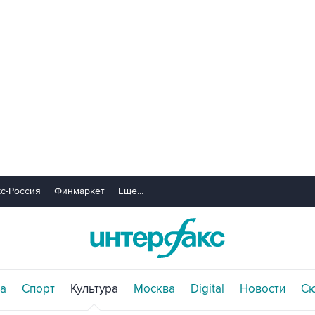
с-Россия
Финмаркет
Еще...
а
Спорт
Культура
Москва
Digital
Новости
С