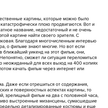
чественные картины, которые можно было
с катастрофически плохо продвигаются. Вот и
катное название, недостаточный и не очень
той картине найти своего зрителя. С
лковая. Благодаря многочисленным интервью
ра, о фильме знают многие. Но вот если
 в ближайший уикенд на этот фильм, они,
 Непонятно, сможет ли ситуация переломиться
 то неожиданный для всех выход на 400 копиях
потом качать фильм через интернет или
а. Даже если отрешиться от содержания,
ских и поверхностных аспектах картины, то
ий, зрелищный фильм на два с половиной часа,
тливо выстроенные мизансцены, сумасшедшие
 предельно детализированные костюмы и еще