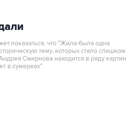
дали
жет показаться, что "Жила-была одна
историческую тему, которых стало слишком
Андрея Смирнова находится в ряду картин
рет в сумерках"