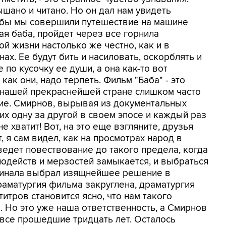
ышано и читано. Но он дал нам увидеть
и бы мы совершили путешествие на машине
ая баба, пройдет через все горнила
й жизни настолько же честно, как и в
нах. Ее будут бить и насиловать, оскорблять и
е по кусочку ее души, а она как-то вот
как они, надо терпеть. Фильм "Баба" - это
 нашей прекраснейшей стране слишком часто
ение. Смирнов, вырывая из документальных
их одну за другой в своем эпосе и каждый раз
е хватит! Вот, на это еще взгляните, друзья
, я сам видел, как на просмотрах народ в
ведет повествование до такого предела, когда
одейств и мерзостей замыкается, и выбраться
 финала выбрал изящнейшее решение в
раматургия фильма закруглена, драматургия
титров становится ясно, что нам такого
. Но это уже наша ответственность, а Смирнов
все прошедшие тридцать лет. Осталось