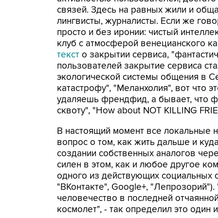
связей. Здесь на равных жили и обща
лингвисты, журналисты. Если же гово
просто и без иронии: чистый интелле
клуб с атмосферой венецианского кар
текст
о закрытии сервиса, "фантасти
пользователей закрытие сервиса ст
экологической системы общения в С
катастрофу", "Меланхолия", вот что эт
удаляешь френдфид, а бывает, что ф
сквоту", "How about NOT KILLING FRI
В настоящий момент все локальные 
вопрос о том, как жить дальше и ку
создании собственных аналогов чере
силен в этом, как и любое другое ко
одного из действующих социальных се
"ВКонтакте", Google+, "Лепрозорий").
человечество в последней отчаянной
космолет", - так определил это один 