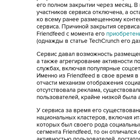
его полном закрытии через месяц. В
участников сервиса отключена, а ост
ко всему ранее размещенному конте
сервиса. Причиной закрытия сервиса
Friendfeed с момента его
приобретен
(однажды в статье TechCrunch его д
Сервис давал возможность размещен
а также агрегирование активности п
службах, включая популярные соцсет
Именно из Friendfeed в свое время 
отчасти механизм отображения социа
отсутствовала реклама, существовал
пользователей, крайне низкой была 
У сервиса за время его существова
национальных кластеров, включая ит
которых был своего рода социальны
сегмента Friendfeed, то он отличался
активностью пользователей, достат