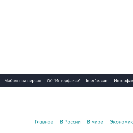
Мобильная версия
Об "Интерфаксе"
Interfax.com
Интерфак
Главное
В России
В мире
Экономик