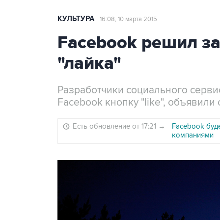
КУЛЬТУРА
16:08, 10 марта 2015
Facebook решил з
"лайка"
Разработчики социального сервис
Facebook кнопку "like", объявили
Есть обновление от 17:21
→
Facebook буд
компаниями