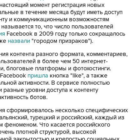
 настоящий момент регистрация новых
альные в течение месяца будут иметь доступ
нту и коммуникационным возможностям
 называется то, что число пользователей
ия
Facebook в 2009 году только сокращалось
аже
назвали
"городом призраков").
ия контента разного формата, комментариев,
ользователей в более чем 50 интернет-
и, блоговые платформы и фотохостинги.
в Facebook
пришла
кнопка "like", а также
льной активности. В сервисе полностью
и разные уровни доступа к контенту
активность ботов.
ния сформировалось несколько специфических
альянский, турецкий и российский, каждый из
м феноменом. Что касается российского
 очень плотной структурой, высокой
очной закрытостью и крепостью социальных