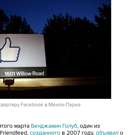
б-квартиру Facebook в Менло-Парке
ятого марта
Бенджамин Голуб
, один из
Friendfeed,
созданного
в 2007 году,
объявил
о