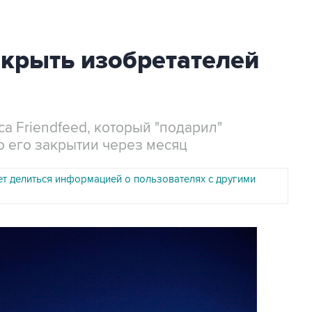
акрыть изобретателей
а Friendfeed, который "подарил"
 о его закрытии через месяц
ет делиться информацией о пользователях с другими