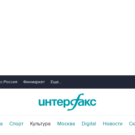
с-Россия
Финмаркет
Еще...
а
Спорт
Культура
Москва
Digital
Новости
С