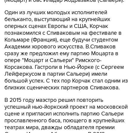
(Моцарт) и бас Ильдар Абдразаков (Сальери).
Один из лучших молодых исполнителей
бельканто, выступающий на крупнейших
оперных сценах Европы и США, Корчак
познакомился с Спиваковым на фестивале в
Кольмаре (Франция), еще будучи студентом
Академии хорового искусства. В.Спиваков
сразу же предложил ему партию Моцарта в
опере "Моцарт и Сальери" Римского-
Корсакова. Гастроли в Нью-Йорке (с Сергеем
Лейферкусом в партии Сальери) имели
большой успех. С тех пор Корчак стал одним из
близких сценических партнеров Спивакова.
В 2015 году маэстро решил повторить
успешный нью-йоркский проект на московской
сцене и пригласил исполнить партию Сальери
прославленного баса, поющего в крупнейших
театрах мира, дважды обладателя премии