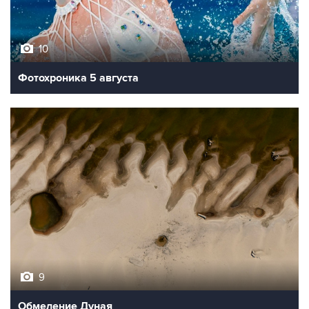
10
Фотохроника 5 августа
9
Обмеление Дуная