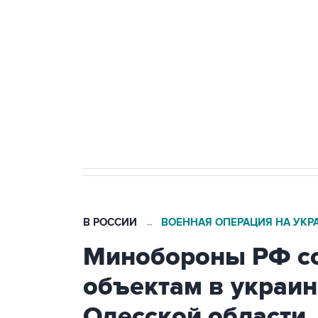
Беспилотные технологии и ИИ н
агрокомплексов
Социальная реклама, АНО «Национальные приоритеты».
И
Кабмин РФ разрешил до 1 июля 
бензина Евро 2, Евро 3, Евро 4
В РОССИИ
ВОЕННАЯ ОПЕРАЦИЯ НА УКР
→
Минобороны РФ со
объектам в украин
Одесской области