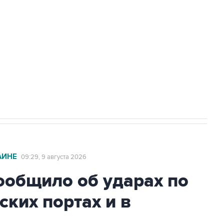
а службе у электросетевых объектов и
НН 7725383515 Erid: F7NfYUJCUneVdwcydK6A
2027 года импорт, выпуск и обращение
АИНЕ
09:29, 9 августа 2026
общило об ударах по
ских портах и в