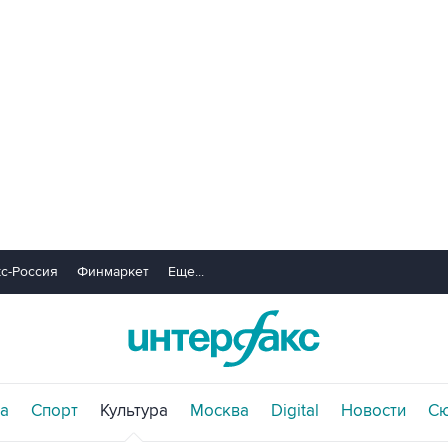
с-Россия
Финмаркет
Еще...
а
Спорт
Культура
Москва
Digital
Новости
С