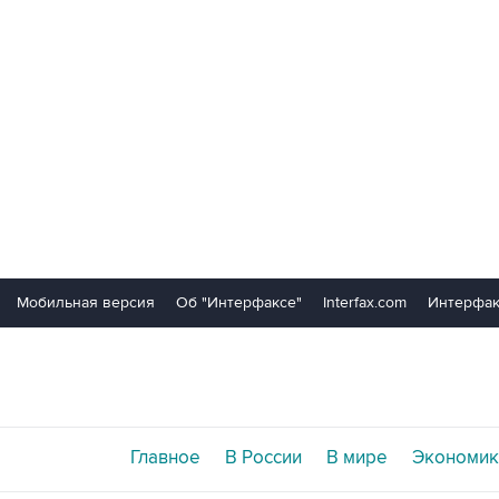
Мобильная версия
Об "Интерфаксе"
Interfax.com
Интерфак
Главное
В России
В мире
Экономик