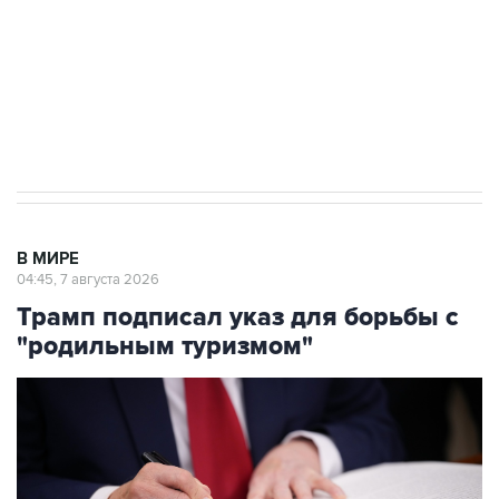
выходят на мировые рынки
Социальная реклама, АНО «Национальные приоритеты».
ИНН 7725383515 Erid: F7NfYUJCUneVdTRF8PRs
Аксенов сообщил о четвертом погибшем в
результате атаки ВСУ на Крым
В МИРЕ
04:45, 7 августа 2026
Трамп подписал указ для борьбы с
"родильным туризмом"