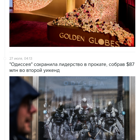
27 июля, 04:13
"Одиссея" сохранила лидерство в прокате, собрав $87
млн во второй уикенд