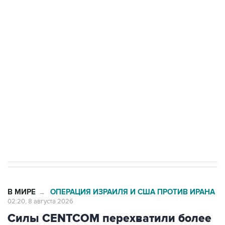
ФСБ сообщила о задержании в Приморье
подростков, готовивших теракт на объекте
Росгвардии
Беспилотные технологии и ИИ на службе у
электросетевых объектов и агрокомплексов
Социальная реклама, АНО «Национальные приоритеты».
ИНН 7725383515 Erid: F7NfYUJCUneVdwcydK6A
Кабмин РФ разрешил до 1 июля 2027 года
импорт, выпуск и обращение бензина Евро 2,
Евро 3, Евро 4
В МИРЕ
ОПЕРАЦИЯ ИЗРАИЛЯ И США ПРОТИВ ИРАНА
→
02:20, 8 августа 2026
Силы CENTCOM перехватили более