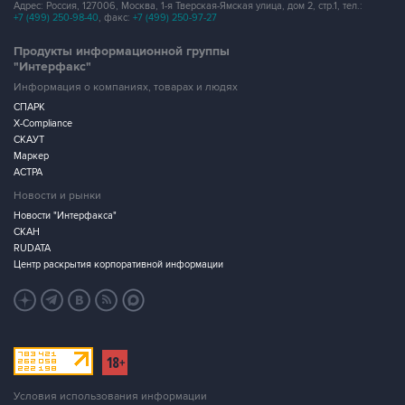
Адрес: Россия, 127006, Москва, 1-я Тверская-Ямская улица, дом 2, стр.1, тел.:
+7 (499) 250-98-40
, факс:
+7 (499) 250-97-27
Продукты информационной группы
"Интерфакс"
Информация о компаниях, товарах и людях
СПАРК
X-Compliance
СКАУТ
Маркер
АСТРА
Новости и рынки
Новости "Интерфакса"
СКАН
RUDATA
Центр раскрытия корпоративной информации
Условия использования информации