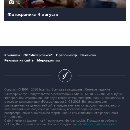
10
Фотохроника 4 августа
Контакты
Об "Интерфаксе"
Пресс-центр
Вакансии
Реклама на сайте
Мероприятия
Copyright © 1991—2026 Interfax. Все права защищены. Сетевое издание
"Интерфакс.ру". Свидетельство о регистрации СМИ ЭЛ № ФС 77 - 84928 выдано
Федеральной службой по надзору в сфере связи, информационных технологий и
массовых коммуникаций (Роскомнадзор) 21.03.2023. Вся информация,
размещенная на данном веб-сайте, предназначена только для персонального
пользования и не подлежит дальнейшему воспроизведению и/или
распространению в какой-либо форме, иначе как с письменного разрешения
Интерфакса.
Сайт Interfax.ru (далее – сайт) использует файлы cookie. Продолжая работу с
сайтом, Вы соглашаетесь на сбор и последующую
обработку файлов cookie
.