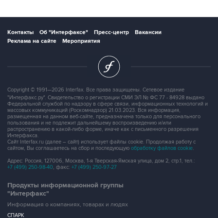
Контакты
Об "Интерфаксе"
Пресс-центр
Вакансии
Реклама на сайте
Мероприятия
Copyright © 1991—2026 Interfax. Все права защищены. Сетевое издание
"Интерфакс.ру". Свидетельство о регистрации СМИ ЭЛ № ФС 77 - 84928 выдано
Федеральной службой по надзору в сфере связи, информационных технологий и
массовых коммуникаций (Роскомнадзор) 21.03.2023. Вся информация,
размещенная на данном веб-сайте, предназначена только для персонального
пользования и не подлежит дальнейшему воспроизведению и/или
распространению в какой-либо форме, иначе как с письменного разрешения
Интерфакса.
Сайт Interfax.ru (далее – сайт) использует файлы cookie. Продолжая работу с
сайтом, Вы соглашаетесь на сбор и последующую
обработку файлов cookie
.
Адрес: Россия, 127006, Москва, 1-я Тверская-Ямская улица, дом 2, стр.1, тел.:
+7 (499) 250-98-40
, факс:
+7 (499) 250-97-27
Продукты информационной группы
"Интерфакс"
Информация о компаниях, товарах и людях
СПАРК