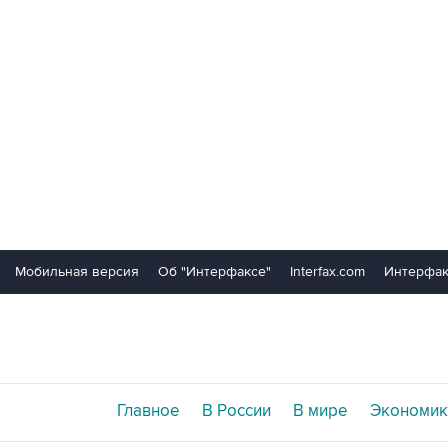
Мобильная версия
Об "Интерфаксе"
Interfax.com
Интерфак
Главное
В России
В мире
Экономик