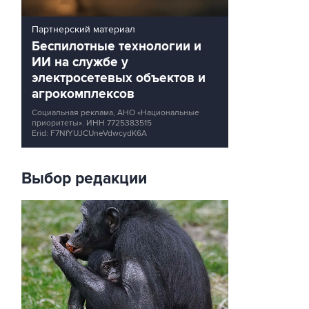
Партнерский материал
Беспилотные технологии и
ИИ на службе у
электросетевых объектов и
агрокомплексов
Социальная реклама, АНО «Национальные
приоритеты».
ИНН 7725383515
Erid: F7NfYUJCUneVdwcydK6A
Выбор редакции