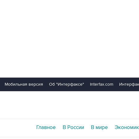
Мобильная версия
Об "Интерфаксе"
Interfax.com
Интерфак
Главное
В России
В мире
Экономик