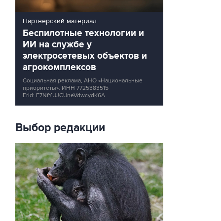
Партнерский материал
Беспилотные технологии и
ИИ на службе у
электросетевых объектов и
агрокомплексов
Социальная реклама, АНО «Национальные
приоритеты».
ИНН 7725383515
Erid: F7NfYUJCUneVdwcydK6A
Выбор редакции