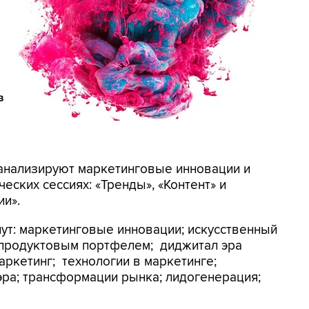
оанализируют маркетинговые инновации и
еских сессиях: «Тренды», «Контент» и
и».
ут: маркетинговые инновации; искусственный
е продуктовым портфелем; диджитал эра
маркетинг; технологии в маркетинге;
эра; трансформации рынка; лидогенерация;