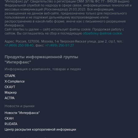
"Интерфакс.ру". Свидетельство о регистрации СМИ ЭЛ № ФС 77 - 84928 выдано
Федеральной службой по надзору в сфере связи, информационных технологий и
массовых коммуникаций (Роскомнадзор) 21.03.2023. Вся информация,
размещенная на данном веб-сайте, предназначена только для персонального
пользования и не подлежит дальнейшему воспроизведению и/или
распространению в какой-либо форме, иначе как с письменного разрешения
Интерфакса.
Сайт Interfax.ru (далее – сайт) использует файлы cookie. Продолжая работу с
сайтом, Вы соглашаетесь на сбор и последующую
обработку файлов cookie
.
Адрес: Россия, 127006, Москва, 1-я Тверская-Ямская улица, дом 2, стр.1, тел.:
+7 (499) 250-98-40
, факс:
+7 (499) 250-97-27
Продукты информационной группы
"Интерфакс"
Информация о компаниях, товарах и людях
СПАРК
X-Compliance
СКАУТ
Маркер
АСТРА
Новости и рынки
Новости "Интерфакса"
СКАН
RUDATA
Центр раскрытия корпоративной информации