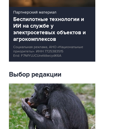
Партнерский материал
Беспилотные технологии и
ИИ на службе у
электросетевых объектов и
агрокомплексов
Социальная реклама, АНО «Национальные
приоритеты».
ИНН 7725383515
Erid: F7NfYUJCUneVdwcydK6A
Выбор редакции