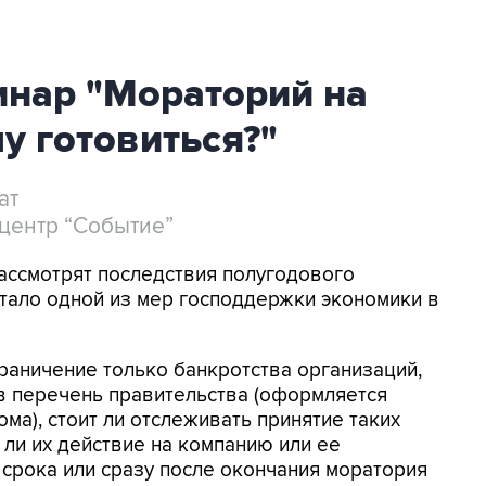
инар "Мораторий на
у готовиться?"
ат
центр “Событие”
ассмотрят последствия полугодового
стало одной из мер господдержки экономики в
граничение только банкротства организаций,
в перечень правительства (оформляется
ма), стоит ли отслеживать принятие таких
 ли их действие на компанию или ее
 срока или сразу после окончания моратория