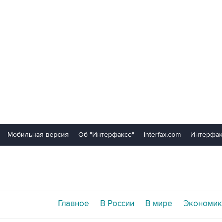
Мобильная версия
Об "Интерфаксе"
Interfax.com
Интерфак
Главное
В России
В мире
Экономик