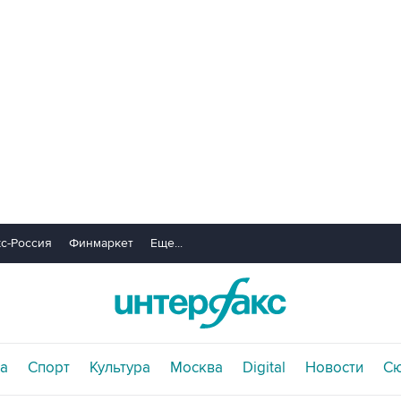
с-Россия
Финмаркет
Еще...
а
Спорт
Культура
Москва
Digital
Новости
С