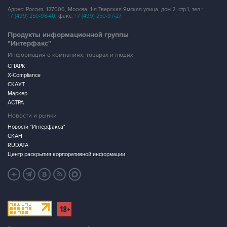
Адрес: Россия, 127006, Москва, 1-я Тверская-Ямская улица, дом 2, стр.1, тел.:
+7 (499) 250-98-40
, факс:
+7 (499) 250-97-27
Продукты информационной группы
"Интерфакс"
Информация о компаниях, товарах и людях
СПАРК
X-Compliance
СКАУТ
Маркер
АСТРА
Новости и рынки
Новости "Интерфакса"
СКАН
RUDATA
Центр раскрытия корпоративной информации