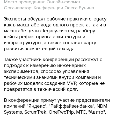
Место проведения: Онлайн-формат
Организатор: Конференции Олега Бунина
Эксперты обсудят рабочие практики с legacy
как в масштабе кода одного проекта, так и в
масштабе целых legacy-систем, разберут
кейсы рефакторинга архитектуры и
инфраструктуры, а также составят карту
развития компетенций техлида.
Также участники конференции расскажут о
подходах к измерению инженерных
экспериментов, способах управления
техническими знаниями внутри компании и
рабочих моделях создания MVP, которые не
превратятся в технический долг.
В конференции примут участие представители
компаний "Яндекс", "Райффайзенбанка", NDM
Systems, ScrumTrek, OneTwoTrip, МТС, "Авито",