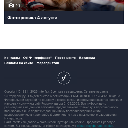
10
Фотохроника 4 августа
Контакты
Об "Интерфаксе"
Пресс-центр
Вакансии
Реклама на сайте
Мероприятия
Copyright © 1991—2026 Interfax. Все права защищены. Сетевое издание
"Интерфакс.ру". Свидетельство о регистрации СМИ ЭЛ № ФС 77 - 84928 выдано
Федеральной службой по надзору в сфере связи, информационных технологий и
массовых коммуникаций (Роскомнадзор) 21.03.2023. Вся информация,
размещенная на данном веб-сайте, предназначена только для персонального
пользования и не подлежит дальнейшему воспроизведению и/или
распространению в какой-либо форме, иначе как с письменного разрешения
Интерфакса.
Сайт Interfax.ru (далее – сайт) использует файлы cookie. Продолжая работу с
сайтом, Вы соглашаетесь на сбор и последующую
обработку файлов cookie
.