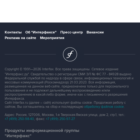
Контакты
Об "Интерфаксе"
Пресс-центр
Вакансии
Реклама на сайте
Мероприятия
Copyright © 1991—2026 Interfax. Все права защищены. Сетевое издание
"Интерфакс.ру". Свидетельство о регистрации СМИ ЭЛ № ФС 77 - 84928 выдано
Федеральной службой по надзору в сфере связи, информационных технологий и
массовых коммуникаций (Роскомнадзор) 21.03.2023. Вся информация,
размещенная на данном веб-сайте, предназначена только для персонального
пользования и не подлежит дальнейшему воспроизведению и/или
распространению в какой-либо форме, иначе как с письменного разрешения
Интерфакса.
Сайт Interfax.ru (далее – сайт) использует файлы cookie. Продолжая работу с
сайтом, Вы соглашаетесь на сбор и последующую
обработку файлов cookie
.
Адрес: Россия, 127006, Москва, 1-я Тверская-Ямская улица, дом 2, стр.1, тел.:
+7 (499) 250-98-40
, факс:
+7 (499) 250-97-27
Продукты информационной группы
"Интерфакс"