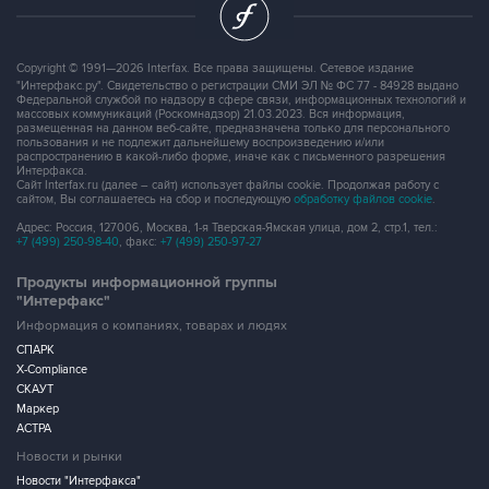
Copyright © 1991—2026 Interfax. Все права защищены. Сетевое издание
"Интерфакс.ру". Свидетельство о регистрации СМИ ЭЛ № ФС 77 - 84928 выдано
Федеральной службой по надзору в сфере связи, информационных технологий и
массовых коммуникаций (Роскомнадзор) 21.03.2023. Вся информация,
размещенная на данном веб-сайте, предназначена только для персонального
пользования и не подлежит дальнейшему воспроизведению и/или
распространению в какой-либо форме, иначе как с письменного разрешения
Интерфакса.
Сайт Interfax.ru (далее – сайт) использует файлы cookie. Продолжая работу с
сайтом, Вы соглашаетесь на сбор и последующую
обработку файлов cookie
.
Адрес: Россия, 127006, Москва, 1-я Тверская-Ямская улица, дом 2, стр.1, тел.:
+7 (499) 250-98-40
, факс:
+7 (499) 250-97-27
Продукты информационной группы
"Интерфакс"
Информация о компаниях, товарах и людях
СПАРК
X-Compliance
СКАУТ
Маркер
АСТРА
Новости и рынки
Новости "Интерфакса"