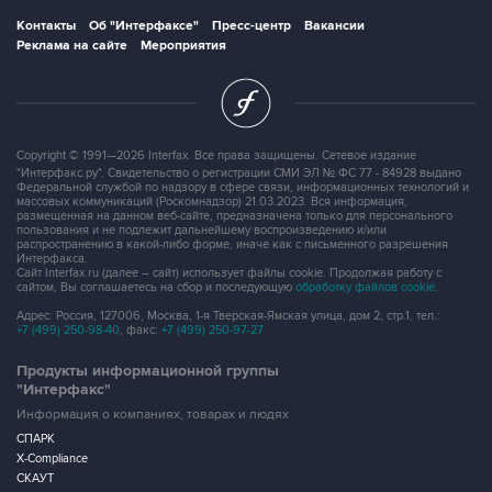
Контакты
Об "Интерфаксе"
Пресс-центр
Вакансии
Реклама на сайте
Мероприятия
Copyright © 1991—2026 Interfax. Все права защищены. Сетевое издание
"Интерфакс.ру". Свидетельство о регистрации СМИ ЭЛ № ФС 77 - 84928 выдано
Федеральной службой по надзору в сфере связи, информационных технологий и
массовых коммуникаций (Роскомнадзор) 21.03.2023. Вся информация,
размещенная на данном веб-сайте, предназначена только для персонального
пользования и не подлежит дальнейшему воспроизведению и/или
распространению в какой-либо форме, иначе как с письменного разрешения
Интерфакса.
Сайт Interfax.ru (далее – сайт) использует файлы cookie. Продолжая работу с
сайтом, Вы соглашаетесь на сбор и последующую
обработку файлов cookie
.
Адрес: Россия, 127006, Москва, 1-я Тверская-Ямская улица, дом 2, стр.1, тел.:
+7 (499) 250-98-40
, факс:
+7 (499) 250-97-27
Продукты информационной группы
"Интерфакс"
Информация о компаниях, товарах и людях
СПАРК
X-Compliance
СКАУТ