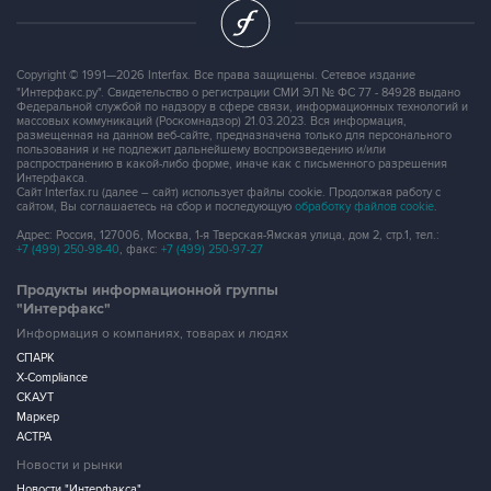
Copyright © 1991—2026 Interfax. Все права защищены. Сетевое издание
"Интерфакс.ру". Свидетельство о регистрации СМИ ЭЛ № ФС 77 - 84928 выдано
Федеральной службой по надзору в сфере связи, информационных технологий и
массовых коммуникаций (Роскомнадзор) 21.03.2023. Вся информация,
размещенная на данном веб-сайте, предназначена только для персонального
пользования и не подлежит дальнейшему воспроизведению и/или
распространению в какой-либо форме, иначе как с письменного разрешения
Интерфакса.
Сайт Interfax.ru (далее – сайт) использует файлы cookie. Продолжая работу с
сайтом, Вы соглашаетесь на сбор и последующую
обработку файлов cookie
.
Адрес: Россия, 127006, Москва, 1-я Тверская-Ямская улица, дом 2, стр.1, тел.:
+7 (499) 250-98-40
, факс:
+7 (499) 250-97-27
Продукты информационной группы
"Интерфакс"
Информация о компаниях, товарах и людях
СПАРК
X-Compliance
СКАУТ
Маркер
АСТРА
Новости и рынки
Новости "Интерфакса"