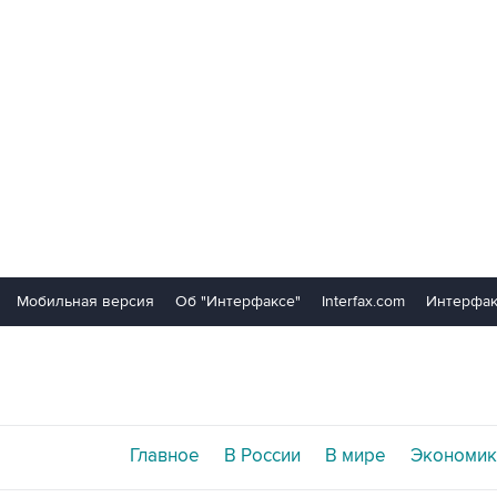
Мобильная версия
Об "Интерфаксе"
Interfax.com
Интерфак
Главное
В России
В мире
Экономик