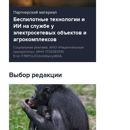
Партнерский материал
Беспилотные технологии и
ИИ на службе у
электросетевых объектов и
агрокомплексов
Социальная реклама, АНО «Национальные
приоритеты».
ИНН 7725383515
Erid: F7NfYUJCUneVdwcydK6A
Выбор редакции