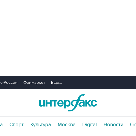
с-Россия
Финмаркет
Еще...
а
Спорт
Культура
Москва
Digital
Новости
С