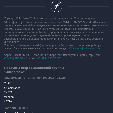
Copyright © 1991—2026 Interfax. Все права защищены. Сетевое издание
"Интерфакс.ру". Свидетельство о регистрации СМИ ЭЛ № ФС 77 - 84928 выдано
Федеральной службой по надзору в сфере связи, информационных технологий и
массовых коммуникаций (Роскомнадзор) 21.03.2023. Вся информация,
размещенная на данном веб-сайте, предназначена только для персонального
пользования и не подлежит дальнейшему воспроизведению и/или
распространению в какой-либо форме, иначе как с письменного разрешения
Интерфакса.
Сайт Interfax.ru (далее – сайт) использует файлы cookie. Продолжая работу с
сайтом, Вы соглашаетесь на сбор и последующую
обработку файлов cookie
.
Адрес: Россия, 127006, Москва, 1-я Тверская-Ямская улица, дом 2, стр.1, тел.:
+7 (499) 250-98-40
, факс:
+7 (499) 250-97-27
Продукты информационной группы
"Интерфакс"
Информация о компаниях, товарах и людях
СПАРК
X-Compliance
СКАУТ
Маркер
АСТРА
Новости и рынки