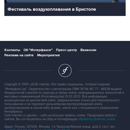
Фестиваль воздухоплавания в Бристоле
Контакты
Об "Интерфаксе"
Пресс-центр
Вакансии
Реклама на сайте
Мероприятия
Copyright © 1991—2026 Interfax. Все права защищены. Сетевое издание
"Интерфакс.ру". Свидетельство о регистрации СМИ ЭЛ № ФС 77 - 84928 выдано
Федеральной службой по надзору в сфере связи, информационных технологий и
массовых коммуникаций (Роскомнадзор) 21.03.2023. Вся информация,
размещенная на данном веб-сайте, предназначена только для персонального
пользования и не подлежит дальнейшему воспроизведению и/или
распространению в какой-либо форме, иначе как с письменного разрешения
Интерфакса.
Сайт Interfax.ru (далее – сайт) использует файлы cookie. Продолжая работу с
сайтом, Вы соглашаетесь на сбор и последующую
обработку файлов cookie
.
Адрес: Россия, 127006, Москва, 1-я Тверская-Ямская улица, дом 2, стр.1, тел.: