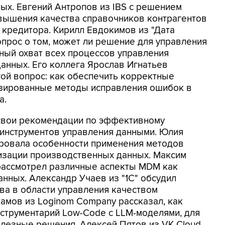
ых. Евгений Антропов из IBS с решением
вышения качества справочников контрагентов
кредитора. Кирилл Евдокимов из "Дата
опрос о том, может ли решение для управления
ный охват всех процессов управления
анных. Его коллега Ярослав Игнатьев
гой вопрос: как обеспечить корректные
тизированные методы исправления ошибок в
а.
 свои рекомендации по эффективному
 инструментов управления данными. Юлия
ровала особенности применения методов
изации производственных данных. Максим
 рассмотрел различные аспекты MDM как
анных. Александр Учаев из "1С" обсудил
ва в области управления качеством
амов из Loginom Company рассказал, как
струментарий Low-Code с LLM-моделями, для
олезные решения. Алексей Пятов из VK Cloud