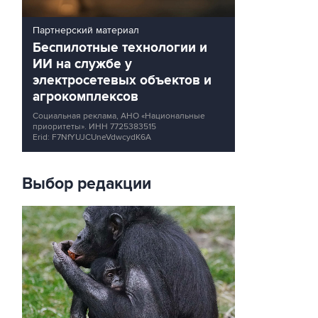
Партнерский материал
Беспилотные технологии и
ИИ на службе у
электросетевых объектов и
агрокомплексов
Социальная реклама, АНО «Национальные
приоритеты».
ИНН 7725383515
Erid: F7NfYUJCUneVdwcydK6A
Выбор редакции