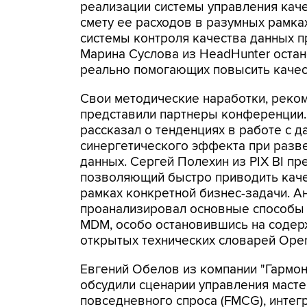
реализации системы управления кач
смету ее расходов в разумных рамка
системы контроля качества данных 
Марина Суслова из HeadHunter остан
реально помогающих повысить качес
Свои методические наработки, реко
представили партнеры конференции. В
рассказал о тенденциях в работе с д
синергетического эффекта при разв
данных. Сергей Полехин из PIX BI пре
позволяющий быстро приводить каче
рамках конкретной бизнес-задачи. 
проанализировал основные способы 
MDM, особо остановившись на соде
открытых технических словарей Open T
Евгений Обелов из компании "Гармон
обсудили сценарии управления маст
повседневного спроса (FMCG), интег