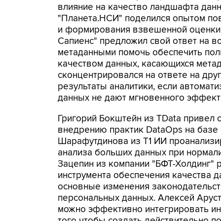
влияние на качество ландшафта данн
"Планета.НСИ" поделился опытом по
и формирования взвешенной оценки 
Сапиенс" предложил свой ответ на в
метаданными помочь обеспечить пол
качеством данных, касающихся метад
сконцентрировался на ответе на дру
результаты аналитики, если автома
данных не дают мгновенного эффект
Григорий Бокштейн из TData привел
внедрению практик DataOps на базе
Шарафутдинова из Т1 ИИ проанализи
анализа больших данных при нормал
Зацепин из компании "БФТ-Холдинг"
инструмента обеспечения качества д
основные изменения законодательст
персональных данных. Алексей Аруст
можно эффективно интегрировать ин
того чтобы создать действительно п