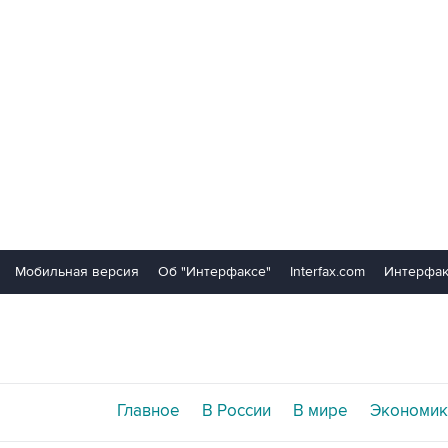
Мобильная версия
Об "Интерфаксе"
Interfax.com
Интерфак
Главное
В России
В мире
Экономик