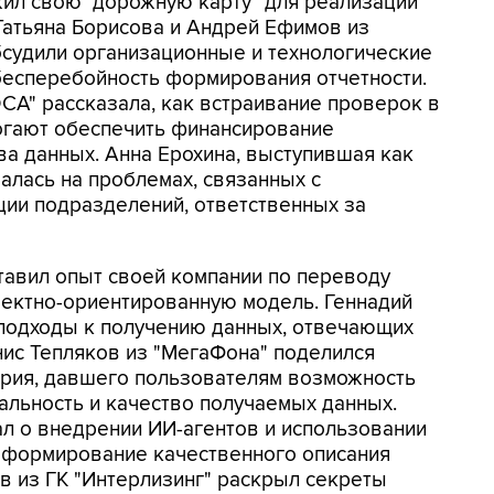
жил свою "дорожную карту" для реализации
Татьяна Борисова и Андрей Ефимов из
бсудили организационные и технологические
есперебойность формирования отчетности.
А" рассказала, как встраивание проверок в
могают обеспечить финансирование
а данных. Анна Ерохина, выступившая как
алась на проблемах, связанных с
ции подразделений, ответственных за
авил опыт своей компании по переводу
ъектно-ориентированную модель. Геннадий
 подходы к получению данных, отвечающих
ис Тепляков из "МегаФона" поделился
ария, давшего пользователям возможность
альность и качество получаемых данных.
л о внедрении ИИ-агентов и использовании
 формирование качественного описания
ов из ГК "Интерлизинг" раскрыл секреты