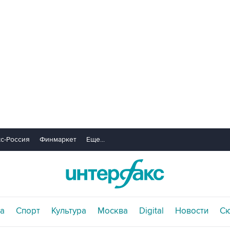
с-Россия
Финмаркет
Еще...
а
Спорт
Культура
Москва
Digital
Новости
С