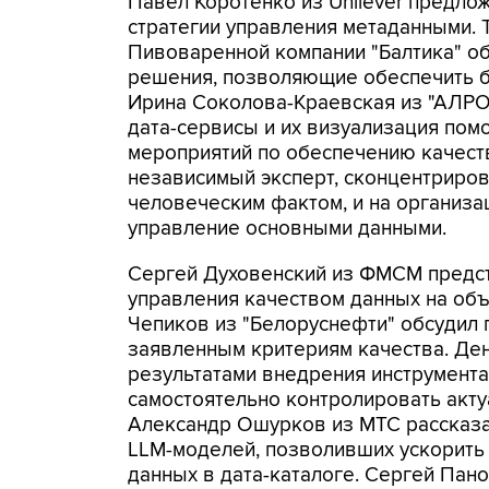
Павел Коротенко из Unilever предло
стратегии управления метаданными. 
Пивоваренной компании "Балтика" о
решения, позволяющие обеспечить б
Ирина Соколова-Краевская из "АЛРОС
дата-сервисы и их визуализация по
мероприятий по обеспечению качеств
независимый эксперт, сконцентриров
человеческим фактом, и на организа
управление основными данными.
Сергей Духовенский из ФМСМ предст
управления качеством данных на об
Чепиков из "Белоруснефти" обсудил
заявленным критериям качества. Ден
результатами внедрения инструмент
самостоятельно контролировать акту
Александр Ошурков из МТС рассказа
LLM-моделей, позволивших ускорить
данных в дата-каталоге. Сергей Пан