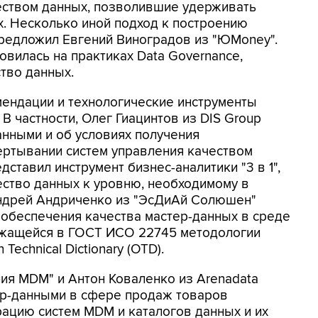
еством данных, позволившие удерживать
х. Несколько иной подход к построению
предложил Евгений Виноградов из "ЮMoney".
овилась на практиках Data Governance,
тво данных.
мендации и технологические инструменты
 частности, Олег Гиацинтов из DIS Group
анными и об условиях получения
ертывании систем управления качеством
дставил инструмент бизнес-аналитики "3 в 1",
ство данных к уровню, необходимому в
Андрей Андриченко из "ЭсДиАй Солюшен"
обеспечения качества мастер-данных в среде
ржащейся в ГОСТ ИСО 22745 методологии
echnical Dictionary (OTD).
ия MDM" и Антон Коваленко из Arenadata
ер-данными в сфере продаж товаров
рацию систем MDM и каталогов данных и их