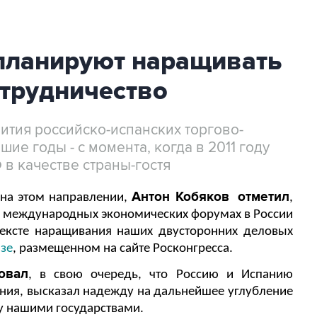
 планируют наращивать
трудничество
ития российско-испанских торгово-
е годы - с момента, когда в 2011 году
в качестве страны-гостя
Антон Кобяков
отметил
 на этом направлении,
,
х международных экономических форумах в России
тексте наращивания наших двусторонних деловых
изе
, размещенном на сайте Росконгресса.
овал
, в свою очередь, что Россию и Испанию
ния, высказал надежду на дальнейшее углубление
у нашими государствами.