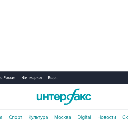
с-Россия
Финмаркет
Еще...
а
Спорт
Культура
Москва
Digital
Новости
С