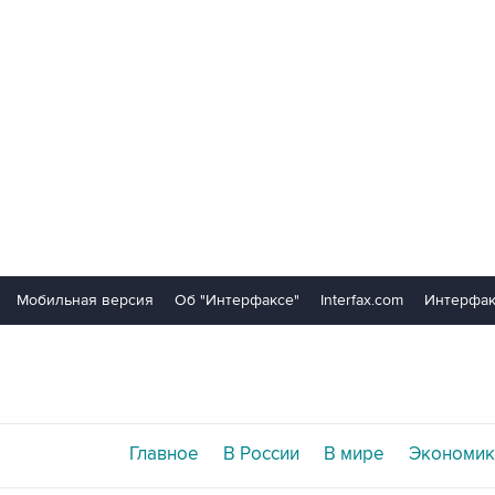
Мобильная версия
Об "Интерфаксе"
Interfax.com
Интерфак
Главное
В России
В мире
Экономик