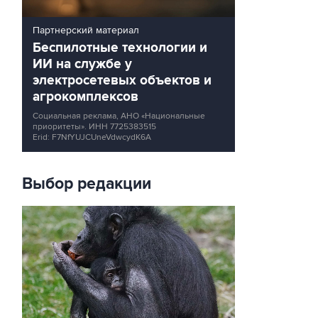
Партнерский материал
Беспилотные технологии и
ИИ на службе у
электросетевых объектов и
агрокомплексов
Социальная реклама, АНО «Национальные
приоритеты».
ИНН 7725383515
Erid: F7NfYUJCUneVdwcydK6A
Выбор редакции