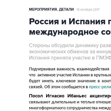
МЕРОПРИЯТИЯ. ДЕТАЛИ
10 октября 2017
Россия и Испания
международное со
Стороны обсудили динамику разв
экономических обменов за минувши
Испания приняла участие в ПМЭФ 
Подчеркивая важность взаимодействия
что
активное участие Испании в крупны
будет иметь ключевое значение в кон
связей. Об этом сообщается в
пресс-рел
Посол Игнасио Ибаньес акцентир
связывают длительные и теплые отноше
многоформатного сотрудничества межд