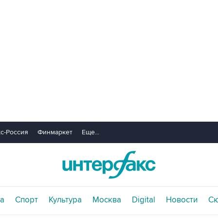
с-Россия
Финмаркет
Еще...
а
Спорт
Культура
Москва
Digital
Новости
С