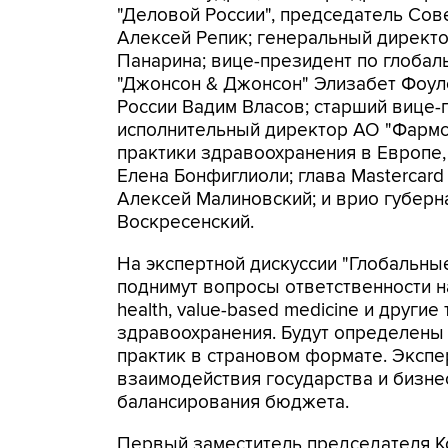
"Деловой России", председатель Сов
Алексей Репик; генеральный директо
Панарина; вице-президент по глобал
"Джонсон & Джонсон" Элизабет Фоуле
России Вадим Власов; старший вице
исполнительный директор АО "Фармс
практики здравоохранения в Европе,
Елена Бонфиглиоли; глава Mastercard
Алексей Малиновский; и врио губерн
Воскресенский.
На экспертной дискуссии "Глобальны
поднимут вопросы ответственности на
health, value-based medicine и други
здравоохранения. Будут определены
практик в страновом формате. Эксп
взаимодействия государства и бизне
балансирования бюджета.
Первый заместитель председателя К