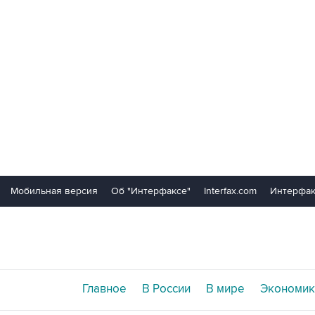
Мобильная версия
Об "Интерфаксе"
Interfax.com
Интерфак
Главное
В России
В мире
Экономик