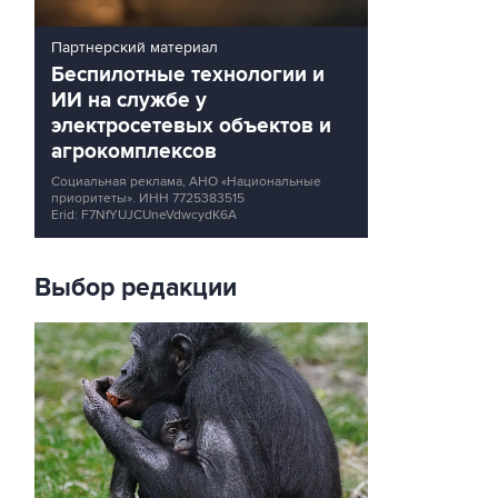
Партнерский материал
Беспилотные технологии и
ИИ на службе у
электросетевых объектов и
агрокомплексов
Социальная реклама, АНО «Национальные
приоритеты».
ИНН 7725383515
Erid: F7NfYUJCUneVdwcydK6A
Выбор редакции