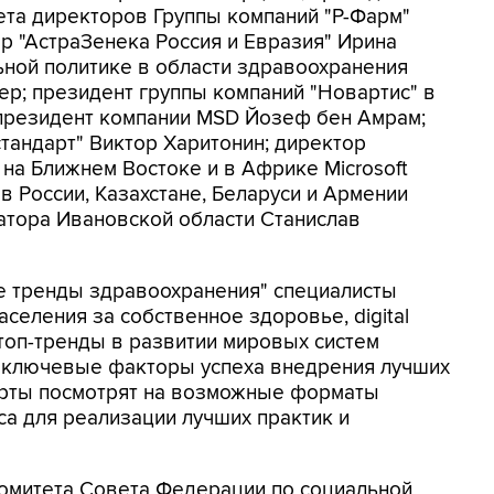
ета директоров Группы компаний "Р-Фарм"
р "АстраЗенека Россия и Евразия" Ирина
ьной политике в области здравоохранения
р; президент группы компаний "Новартис" в
-президент компании MSD Йозеф бен Амрам;
тандарт" Виктор Харитонин; директор
 на Ближнем Востоке и в Африке Microsoft
 в России, Казахстане, Беларуси и Армении
атора Ивановской области Станислав
е тренды здравоохранения" специалисты
селения за собственное здоровье, digital
е топ-тренды в развитии мировых систем
 ключевые факторы успеха внедрения лучших
ерты посмотрят на возможные форматы
са для реализации лучших практик и
омитета Совета Федерации по социальной