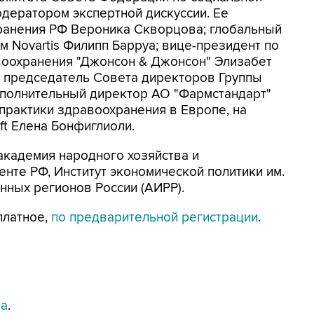
одератором экспертной дискуссии. Ее
хранения РФ Вероника Скворцова; глобальный
 Novartis Филипп Барруа; вице-президент по
воохранения "Джонсон & Джонсон" Элизабет
, председатель Совета директоров Группы
сполнительный директор АО "Фармстандарт"
 практики здравоохранения в Европе, на
ft Елена Бонфиглиоли.
академия народного хозяйства и
нте РФ, Институт экономической политики им.
онных регионов России (АИРР).
платное,
по предварительной регистрации
.
ма
.