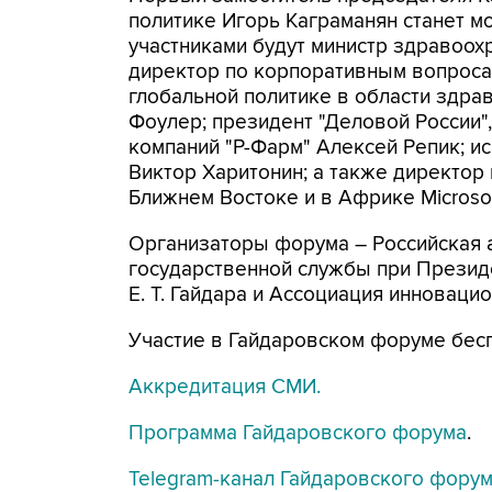
политике Игорь Каграманян станет м
участниками будут министр здравоо
директор по корпоративным вопросам
глобальной политике в области здра
Фоулер; президент "Деловой России"
компаний "Р-Фарм" Алексей Репик; и
Виктор Харитонин; а также директор
Ближнем Востоке и в Африке Microso
Организаторы форума – Российская 
государственной службы при Президе
Е. Т. Гайдара и Ассоциация инноваци
Участие в Гайдаровском форуме бес
Аккредитация СМИ.
Программа Гайдаровского форума
.
Telegram-канал Гайдаровского фору