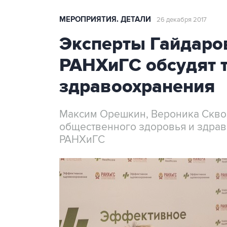
МЕРОПРИЯТИЯ. ДЕТАЛИ
26 декабря 2017
Эксперты Гайдаро
РАНХиГС обсудят 
здравоохранения
Максим Орешкин, Вероника Сквор
общественного здоровья и здрав
РАНХиГС