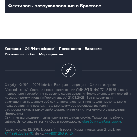
Фестиваль воздухоплавания в Бристоле
Контакты
Об "Интерфаксе"
Пресс-центр
Вакансии
Реклама на сайте
Мероприятия
Copyright © 1991—2026 Interfax. Все права защищены. Сетевое издание
"Интерфакс.ру". Свидетельство о регистрации СМИ ЭЛ № ФС 77 - 84928 выдано
Федеральной службой по надзору в сфере связи, информационных технологий и
массовых коммуникаций (Роскомнадзор) 21.03.2023. Вся информация,
размещенная на данном веб-сайте, предназначена только для персонального
пользования и не подлежит дальнейшему воспроизведению и/или
распространению в какой-либо форме, иначе как с письменного разрешения
Интерфакса.
Сайт Interfax.ru (далее – сайт) использует файлы cookie. Продолжая работу с
сайтом, Вы соглашаетесь на сбор и последующую
обработку файлов cookie
.
Адрес: Россия, 127006, Москва, 1-я Тверская-Ямская улица, дом 2, стр.1, тел.:
+7 (499) 250-98-40
, факс:
+7 (499) 250-97-27