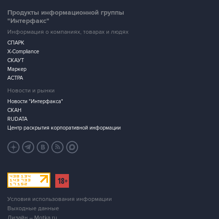
Продукты информационной группы
"Интерфакс"
Информация о компаниях, товарах и людях
СПАРК
X-Compliance
СКАУТ
Маркер
АСТРА
Новости и рынки
Новости "Интерфакса"
СКАН
RUDATA
Центр раскрытия корпоративной информации
Условия использования информации
Выходные данные
Дизайн – Motka.ru