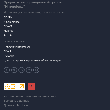
Продукты информационной группы
"Интерфакс"
Информация о компаниях, товарах и людях
СПАРК
X-Compliance
СКАУТ
Маркер
АСТРА
Новости и рынки
Новости "Интерфакса"
СКАН
RUDATA
Центр раскрытия корпоративной информации
Условия использования информации
Выходные данные
Дизайн – Motka.ru