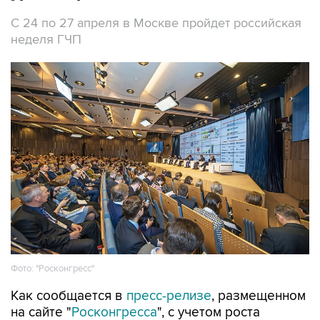
С 24 по 27 апреля в Москве пройдет российская
неделя ГЧП
Фото: "Росконгресс"
Как сообщается в
пресс-релизе
, размещенном
на сайте "
Росконгресса
", с учетом роста