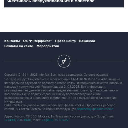
Фестиваль воздухоплавания в Бристоле
Контакты
Об "Интерфаксе"
Пресс-центр
Вакансии
Реклама на сайте
Мероприятия
Copyright © 1991—2026 Interfax. Все права защищены. Сетевое издание
"Интерфакс.ру". Свидетельство о регистрации СМИ ЭЛ № ФС 77 - 84928 выдано
Федеральной службой по надзору в сфере связи, информационных технологий и
массовых коммуникаций (Роскомнадзор) 21.03.2023. Вся информация,
размещенная на данном веб-сайте, предназначена только для персонального
пользования и не подлежит дальнейшему воспроизведению и/или
распространению в какой-либо форме, иначе как с письменного разрешения
Интерфакса.
Сайт Interfax.ru (далее – сайт) использует файлы cookie. Продолжая работу с
сайтом, Вы соглашаетесь на сбор и последующую
обработку файлов cookie
.
Адрес: Россия, 127006, Москва, 1-я Тверская-Ямская улица, дом 2, стр.1, тел.:
+7 (499) 250-98-40
, факс:
+7 (499) 250-97-27