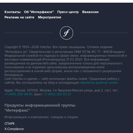
Контакты
Об "Интерфаксе"
Пресс-центр
Вакансии
Реклама на сайте
Мероприятия
Copyright © 1991—2026 Interfax. Все права защищены. Сетевое издание
"Интерфакс.ру". Свидетельство о регистрации СМИ ЭЛ № ФС 77 - 84928 выдано
Федеральной службой по надзору в сфере связи, информационных технологий и
массовых коммуникаций (Роскомнадзор) 21.03.2023. Вся информация,
размещенная на данном веб-сайте, предназначена только для персонального
пользования и не подлежит дальнейшему воспроизведению и/или
распространению в какой-либо форме, иначе как с письменного разрешения
Интерфакса.
Сайт Interfax.ru (далее – сайт) использует файлы cookie. Продолжая работу с
сайтом, Вы соглашаетесь на сбор и последующую
обработку файлов cookie
.
Адрес: Россия, 127006, Москва, 1-я Тверская-Ямская улица, дом 2, стр.1, тел.:
+7 (499) 250-98-40
, факс:
+7 (499) 250-97-27
Продукты информационной группы
"Интерфакс"
Информация о компаниях, товарах и людях
СПАРК
X-Compliance