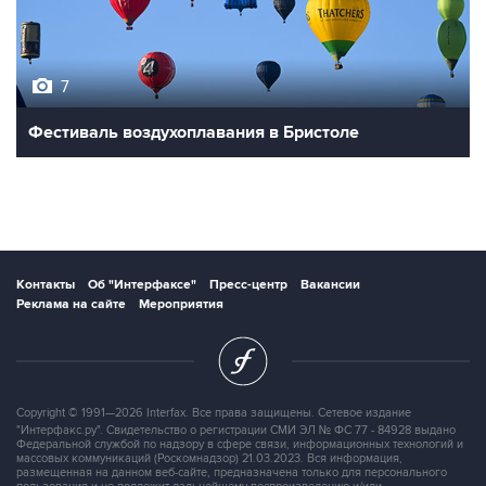
7
Фестиваль воздухоплавания в Бристоле
Контакты
Об "Интерфаксе"
Пресс-центр
Вакансии
Реклама на сайте
Мероприятия
Copyright © 1991—2026 Interfax. Все права защищены. Сетевое издание
"Интерфакс.ру". Свидетельство о регистрации СМИ ЭЛ № ФС 77 - 84928 выдано
Федеральной службой по надзору в сфере связи, информационных технологий и
массовых коммуникаций (Роскомнадзор) 21.03.2023. Вся информация,
размещенная на данном веб-сайте, предназначена только для персонального