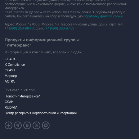
пользования и не подлежит дальнейшему воспроизведению и/или
распространению в какой-либо форме, иначе как с письменного разрешения
Интерфакса.
Сайт Interfax.ru (далее – сайт) использует файлы cookie. Продолжая работу с
сайтом, Вы соглашаетесь на сбор и последующую
обработку файлов cookie
.
Адрес: Россия, 127006, Москва, 1-я Тверская-Ямская улица, дом 2, стр.1, тел.:
+7 (499) 250-98-40
, факс:
+7 (499) 250-97-27
Продукты информационной группы
"Интерфакс"
Информация о компаниях, товарах и людях
СПАРК
X-Compliance
СКАУТ
Маркер
АСТРА
Новости и рынки
Новости "Интерфакса"
СКАН
RUDATA
Центр раскрытия корпоративной информации